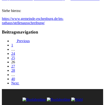
Siehe hierzu:
https://www.gemeinde-eschenburg.de/im-
rathaus/stellenausschreibung/
Beitragsnavigation
Previous
1
…
24
25
26
27
28
…
40
Next