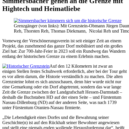
Simmersbacher gehen an die Grenze mit
Hightech und Heimatliebe
Grenzgänger (von links): Mit Grenzstein-Obmann Jürgen Dau
Reh, Thorsten Reh, Thomas Diekmann, Nicolai Reh und Timo K
Vorneweg der Verschönerungsverein ist seit einiger Zeit an einem
Projekt, das zunehmend das ganze Dorf mobilisiert und ein großes
Ziel hat: Zur 700-Jahr-Feier in 2023 soll ein Rundweg das Wandern
entlang der historischen Grenze zu einem Erlebnis machen.
Auf den 12 Kilometern ist zwar an
einigen Stellen festes Schuhwerk erforderlich, aber bei der Tour geht
es vor allem darum, die Historie verständlich zu machen. Die alten
Grenzsteine lohnt es sich anzuschauen, denn hier wurde nicht nur
eine Gemarkung oder ein Dorf abgetrennt, sondern das war lange
Zeit die Grenze zwischen der Landgrafschaft Hessen-Darmstadt –
deshalb die Buchstaben HD auf der einen Seite – und Fürstentum
Nassau-Dillenburg (ND) auf der anderen Seite, was nach 1739
unter Fürstentum Oranien-Nassau firmierte.
„Die Lebendigkeit eines Dorfes und die Bewahrung seiner
Geschichte(n) ist auf den Rückhalt seiner Bewohner angewiesen
und stellt eine niemals enden wollende Herausforderung dar“, heißt