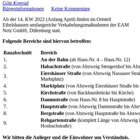
Götz Konrad
Bürgerinformationen
Keine Kommentare
Ab der 14. KW 2022 (Anfang April) finden im Ortsteil
Eibelshausen umfangreiche Verkabelungsmaßnahmen der EAM
Netz GmbH, Dillenburg statt.
Folgende Bereiche sind hiervon betroffen:
Bauabschnitt
Bereich
1.
An der Bahn
(ab Haus-Nr. 4 – Haus-Nr. 12)
2.
Habachstraße
(von Abzweig Stengershof bis Abz
Eiershäuser Straße
(von Abzweig Nassauer Stra
3.
Marktplatz)
4.
Marktplatz
(von Abzweig Eiershäuser Straße bi
5.
Kirchstraße
(von Backhausbrücke bis Kirche)
6.
Dammstraße
(von Haus-Nr. 8 bis Hauptstraße)
7.
Hauptstraße
(von Abzweig Dammstraße bis Abzw
8.
Bergstraße
(von Abzweig Hauptstraße bis Abzwe
Rehgartenstraße
(komplett Länge von Abzweig B
9.
Hosbachstraße)
Wir bitten die Anlieger und die Einwohner um Verständnis.