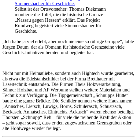
Selbst ist der Ortsvorsteher: Thomas Diekmann
montierte die Tafel, die die historische Grenze
„Nassau gegen Hessen“ erklärt. Das Projekt
Rundweg begeistert viele Simmersbacher für
Geschichte.
„Ich habe ja viel erlebt, aber noch nie eine so rührige Gruppe“, lobte
Jürgen Daum, der als Obmann für historische Grenzsteine viele
Geschichts-Initiativen beraten und begleitet hat.
Nicht nur mit Heimatliebe, sondern auch Hightech wurde gearbeitet,
als etwa die Edelstahlschilder bei der Firma Bretthauer mit
Lasertechnik entstanden. Die Firmen Theis Holzverarbeitung,
Sänger Holzbau und AP Werbung stellten weitere Materialien und
Technik zur Verfügung. Die Tippgemeinschaft „Schnupps Hütte“
baute eine ganze Brücke. Die Schilder nennen weitere Hausnamen:
„Annsches, Liersch, Luwigs, Borns, Schulerasch, Schustasch,
Beckasch, Annatsches, Eintrachts, Ackasch“ waren ebenso beteiligt.
Thorsten „Schnupp“ Reh – für viele die treibende Kraft der Aktion
– geht sogar soweit, dass er den zugewachsenen Grenzgraben oder
alte Hohlwege wieder freilegt.