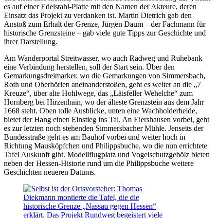
es auf einer Edelstahl-Platte mit den Namen der Akteure, deren
Einsatz das Projekt zu verdanken ist. Martin Dietrich gab den
Anstoß zum Erhalt der Grenze, Jürgen Daum – der Fachmann für
historische Grenzsteine – gab viele gute Tipps zur Geschichte und
ihrer Darstellung.
Am Wanderportal Streitwasser, wo auch Radweg und Ruhebank
eine Verbindung herstellen, soll der Start sein. Über den
Gemarkungsdreimarker, wo die Gemarkungen von Simmersbach,
Roth und Oberhörlen aneinanderstoßen, geht es weiter an die „7
Kreuze“, über alte Hohlwege, das „Läisfeller Wehelche“ zum
Hornberg bei Hirzenhain, wo der älteste Grenzstein aus dem Jahr
1668 steht. Oben tolle Ausblicke, unten eine Wachholderheide,
bietet der Hang einen Einstieg ins Tal. An Eiershausen vorbei, geht
es zur letzten noch stehenden Simmersbacher Mühle. Jenseits der
Bundesstraße geht es am Bauhof vorbei und weiter hoch in
Richtung Mausköpfchen und Philippsbuche, wo die nun errichtete
Tafel Auskunft gibt. Modellflugplatz und Vogelschutzgehölz bieten
neben der Hessen-Historie rund um die Philippsbuche weitere
Geschichten neueren Datums.