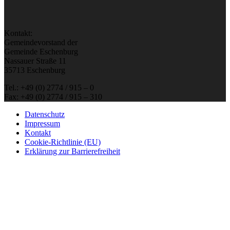
Kontakt:
Gemeindevorstand der
Gemeinde Eschenburg
Nassauer Straße 11
35713 Eschenburg
Tel.: +49 (0) 2774 / 915 – 0
Fax: +49 (0) 2774 / 915 – 310
Datenschutz
Impressum
Kontakt
Cookie-Richtlinie (EU)
Erklärung zur Barrierefreiheit