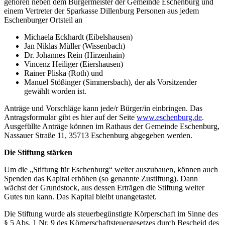
gehören neben dem Bürgermeister der Gemeinde Eschenburg und
einem Vertreter der Sparkasse Dillenburg Personen aus jedem
Eschenburger Ortsteil an
Michaela Eckhardt (Eibelshausen)
Jan Niklas Müller (Wissenbach)
Dr. Johannes Rein (Hirzenhain)
Vincenz Heiliger (Eiershausen)
Rainer Pliska (Roth) und
Manuel Stößinger (Simmersbach), der als Vorsitzender
gewählt worden ist.
Anträge und Vorschläge kann jede/r Bürger/in einbringen. Das
Antragsformular gibt es hier auf der Seite
www.eschenburg.de
.
Ausgefüllte Anträge können im Rathaus der Gemeinde Eschenburg,
Nassauer Straße 11, 35713 Eschenburg abgegeben werden.
Die Stiftung stärken
Um die „Stiftung für Eschenburg“ weiter auszubauen, können auch
Spenden das Kapital erhöhen (so genannte Zustiftung). Dann
wächst der Grundstock, aus dessen Erträgen die Stiftung weiter
Gutes tun kann. Das Kapital bleibt unangetastet.
Die Stiftung wurde als steuerbegünstigte Körperschaft im Sinne des
§ 5 Abs. 1 Nr. 9 des Körperschaftsteuergesetzes durch Bescheid des