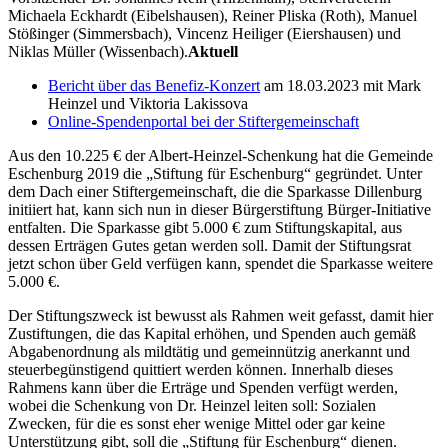
Michaela Eckhardt (Eibelshausen), Reiner Pliska (Roth), Manuel
Stößinger (Simmersbach), Vincenz Heiliger (Eiershausen) und
Niklas Müller (Wissenbach).
Aktuell
Bericht über das Benefiz-Konzert
am 18.03.2023 mit Mark
Heinzel und Viktoria Lakissova
Online-Spendenportal bei der Stiftergemeinschaft
Aus den 10.225 € der Albert-Heinzel-Schenkung hat die Gemeinde
Eschenburg 2019 die „Stiftung für Eschenburg“ gegründet. Unter
dem Dach einer Stiftergemeinschaft, die die Sparkasse Dillenburg
initiiert hat, kann sich nun in dieser Bürgerstiftung Bürger-Initiative
entfalten. Die Sparkasse gibt 5.000 € zum Stiftungskapital, aus
dessen Erträgen Gutes getan werden soll. Damit der Stiftungsrat
jetzt schon über Geld verfügen kann, spendet die Sparkasse weitere
5.000 €.
Der Stiftungszweck ist bewusst als Rahmen weit gefasst, damit hier
Zustiftungen, die das Kapital erhöhen, und Spenden auch gemäß
Abgabenordnung als mildtätig und gemeinnützig anerkannt und
steuerbegünstigend quittiert werden können. Innerhalb dieses
Rahmens kann über die Erträge und Spenden verfügt werden,
wobei die Schenkung von Dr. Heinzel leiten soll: Sozialen
Zwecken, für die es sonst eher wenige Mittel oder gar keine
Unterstützung gibt, soll die „Stiftung für Eschenburg“ dienen.