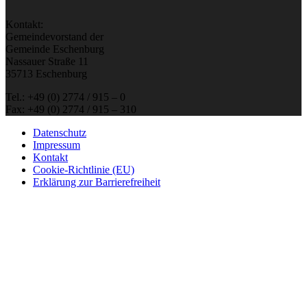
Kontakt:
Gemeindevorstand der
Gemeinde Eschenburg
Nassauer Straße 11
35713 Eschenburg
Tel.: +49 (0) 2774 / 915 – 0
Fax: +49 (0) 2774 / 915 – 310
Datenschutz
Impressum
Kontakt
Cookie-Richtlinie (EU)
Erklärung zur Barrierefreiheit