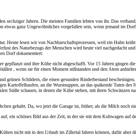
n sechziger Jahren. Die meisten Familien lebten von ihr. Das verband
hon etwas ganz Ungewöhnliches vorgefallen sein, wenn jemand im Dorf e
ur. Heute lesen wir von Nachbarschaftsprozessen, weil ein Hahn kräht
erlust des Naturbezugs der Menschen wird heute viel nachgedacht und g
ten Dorf dokumentiert:
r gepflanzt und ihre Kühe nicht abgeschafft. Vor 15 Jahren gingen die
Ställen , wenn sie für einen Moment stillstanden und den Atem anhie
und grünen Schildern, die einen gesunden Rinderbestand bescheinigen, 
en Kartoffelhaufen, an die Wurstsuppen, an das quäkende Tuten des H
dunklen Ställe schauen, in denen die Kühe stehen, mit ihren Schwänzen
hen gehabt. Da, wo jetzt die Garage ist, früher, als die Milch noch ni
 auf, ein schönes Bild aus der Zeit, in der sie mit dem Kuhwagen auf 
Kühen nicht mit in den Urlaub im Zillertal fahren können, dafür aber d