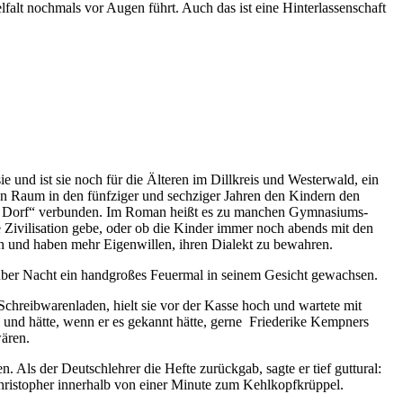
alt nochmals vor Augen führt. Auch das ist eine Hinterlassenschaft
e und ist sie noch für die Älteren im Dillkreis und Westerwald, ein
n Raum in den fünfziger und sechziger Jahren den Kindern den
form Dorf“ verbunden. Im Roman heißt es zu manchen Gymnasiums-
e Zivilisation gebe, oder ob die Kinder immer noch abends mit den
en und haben mehr Eigenwillen, ihren Dialekt zu bewahren.
re über Nacht ein handgroßes Feuermal in seinem Gesicht gewachsen.
chreibwarenladen, hielt sie vor der Kasse hoch und wartete mit
n und hätte, wenn er es gekannt hätte, gerne Friederike Kempners
wären.
n. Als der Deutschlehrer die Hefte zurückgab, sagte er tief guttural:
 Christopher innerhalb von einer Minute zum Kehlkopfkrüppel.