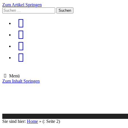
Zum Artikel Springen
Suchen
nach:
Menü
Zum Inhalt Springen
Die Gemeinde
Aktuelles
Im Rathaus
Leben in Eschenburg
Aus dem Rathaus
Bürgerinformationen
Sie sind hier:
Home
» (: Seite 2)