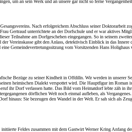
gen, um an sein Werk und an unsere gar nicht so ferne Vergangenheit 
 Gesangsvereins. Nach erfolgreichem Abschluss seiner Doktorarbeit zog
 Frau Gertraud unterrichtete an der Dorfschule und er war aktives Mitg
gen dieser Teilnahme am Dorfgeschehen eingegangen. So in seinem zwe
 der Vereinskasse gibt den Anlass, detektivisch Einblick in das Inne
 eine Gemeindevertretungssitzung vom Vorsitzenden Hans Holighaus v
afische Bezüge zu seiner Kindheit in Offdilln. Wir werden in unserer S
r seinen heimischen Dialekt verspottet wird. Die Hauptfigur im Roman
ruf ihr Dorf verlassen hatte. Das Bild vom Heimatdorf lebte zäh in ihr
tergegangenen dörflichen Welt noch ein­mal aufleben, als Vergangenes. E
rf hinaus: Sie bezeugen den Wandel in der Welt. Er sah sich als Zeug
, initiierte Feldes zusammen mit dem Gastwirt Werner Kring Anfang d