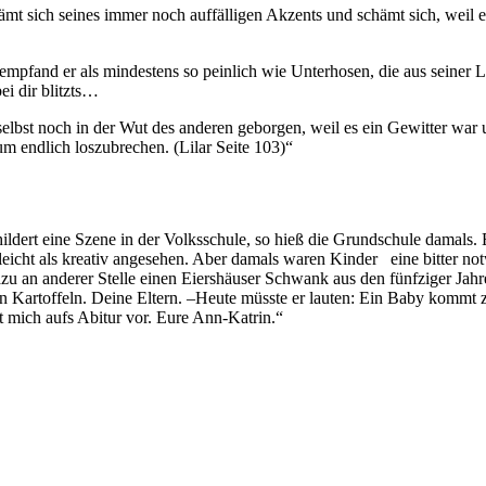
ämt sich seines immer noch auffälligen Akzents und schämt sich, weil e
mpfand er als mindestens so peinlich wie Unterhosen, die aus seiner Le
ei dir blitzts…
elbst noch in der Wut des anderen geborgen, weil es ein Gewitter war u
um endlich loszubrechen. (Lilar Seite 103)“
ildert eine Szene in der Volksschule, so hieß die Grundschule damals.
lleicht als kreativ angesehen. Aber damals waren Kinder eine bitter 
 dazu an anderer Stelle einen Eiershäuser Schwank aus den fünfziger 
n Kartoffeln. Deine Eltern. –Heute müsste er lauten: Ein Baby kommt z
 mich aufs Abitur vor. Eure Ann-Katrin.“