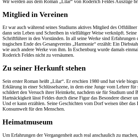
Wir werden aus dem Roman „Lilar“ von Roderich Feldes Auszüge brin
Mitglied in Vereinen
Er war auch während seines Studiums aktives Mitglied des Offdillner
dann sein Leben und Schreiben in vielfältiger Weise verknüpft. Seine
Schriftführer in den Vorständen. In all seine Werke sind Erfahrun
tragischen Ende des Gesangvereins „Harmonie“ erzählt: Ein Diebstahl
wie auch andere Werke von ihm. In Eschenburg wurde damals einmal
Roderich Feldes nicht zu versäumen.
Zu seiner Herkunft stehen
Sein erster Roman heißt „Lilar“. Er erschien 1980 und hat viele biogr
Erklärung in einer Schlüsselszene, in dem eine Junge vom Lehrer fü
schildert den Versuch ihrer Heimkehr, nachdem sie für Studium und Be
Hartnäckigkeit lässt Feldes durch diese Figur das Be­sondere dieser un
Und er kann erzählen. Seine Geschichten vom Dorf weisen über das Do
Konsumwelt für den Menschen.
Heimatmuseum
Um Erfahrungen der Vergangenheit auch real anschaulich zu machen