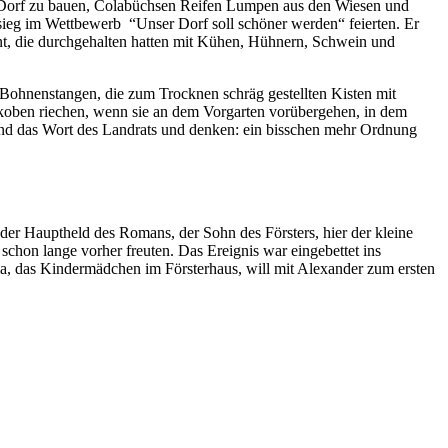
im Dorf zu bauen, Colabüchsen Reifen Lumpen aus den Wiesen und
sieg im Wettbewerb “Unser Dorf soll schöner werden“ feierten. Er
int, die durchgehalten hatten mit Kühen, Hühnern, Schwein und
 Bohnenstangen, die zum Trocknen schräg gestellten Kisten mit
koben riechen, wenn sie an dem Vorgarten vorübergehen, in dem
nd das Wort des Landrats und denken: ein bisschen mehr Ordnung
der Hauptheld des Romans, der Sohn des Försters, hier der kleine
 schon lange vorher freuten. Das Ereignis war eingebettet ins
la, das Kindermädchen im Försterhaus, will mit Alexander zum ersten