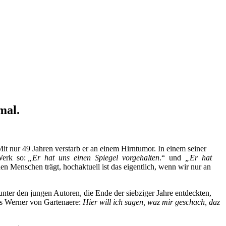
mal.
it nur 49 Jahren verstarb er an einem Hirntumor. In einem seiner
 Werk so:
„Er hat uns
einen Spiegel vorgehalten
.“ und
„Er hat
n Menschen trägt, hochaktuell ist das eigentlich, wenn wir nur an
 unter den jungen Autoren, die Ende der siebziger Jahre entdeckten,
ers Werner von Gartenaere:
Hier will ich sagen, waz mir geschach, daz