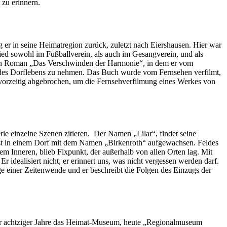
zu erinnern.
 er in seine Heimatregion zurück, zuletzt nach Eiershausen. Hier war
lied sowohl im Fußballverein, als auch im Gesangverein, und als
iten Roman „Das Verschwinden der Harmonie“, in dem er vom
re des Dorflebens zu nehmen. Das Buch wurde vom Fernsehen verfilmt,
orzeitig abgebrochen, um die Fernsehverfilmung eines Werkes von
erie einzelne Szenen zitieren. Der Namen „Lilar“, findet seine
 ist in einem Dorf mit dem Namen „Birkenroth“ aufgewachsen. Feldes
em Inneren, blieb Fixpunkt, der außerhalb von allen Orten lag. Mit
r idealisiert nicht, er erinnert uns, was nicht vergessen werden darf.
e einer Zeitenwende und er beschreibt die Folgen des Einzugs der
er achtziger Jahre das Heimat-Museum, heute „Regionalmuseum