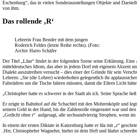
Eschenburg“, das in vielen Sonderausstellungen Objekte und Darstell
von ihm.
Das rollende ‚R‘
Lehrerin Frau Bender mit dem jungen
Roderich Feldes (letzte Reihe rechts). (Foto:
Archiv Harro Schäfer
Der Titel „Lilar“ findet in der folgenden Szene seine Erklärung. Eine
mitteldeutsches Idiom, das aber in jedem Dorf mit eigenem Akzent 
Dialekt auszutreiben versucht – dies einer der Gründe für sein Ve
Lehrern: „Sie (die Lehrer) wiederholten gelegentlich ihr applaussic
Fahrrädern um die Tische fahren müssten, damit die Eltern Licht hät
„Christopher hatte es schwerer in der Stadt als ich. Seine Sprache l
Er zeigte in Bahnhof auf die Schachtel mit den Mohrenköpfe und legt
seinem Geld in der Hand, bis die Zahlenrolle eingerastet war und den
„Gedicht ohne r“ aufgesagt, alle sechsundvierzig Strophen, wenn im 
In einem der ersten Diktate in Katzenburg hatte er lila mit „r“ geschri
‚Hrr, Christophehrr Wagnehrr, hiehrr ist dein Heft und lilahrr schrr