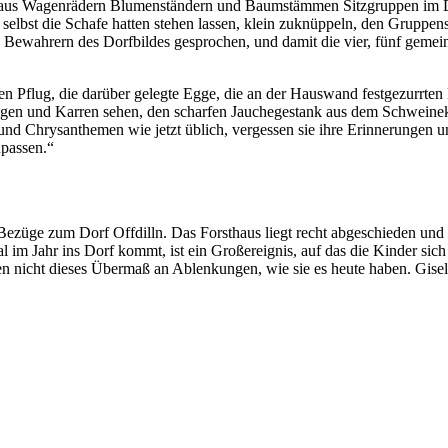
hatten, aus Wagenrädern Blumenständern und Baumstämmen Sitzgruppen 
selbst die Schafe hatten stehen lassen, klein zuknüppeln, den Gruppen
n Bewahrern des Dorfbildes gesprochen, und damit die vier, fünf geme
n Pflug, die darüber gelegte Egge, die an der Hauswand festgezurrten
agen und Karren sehen, den scharfen Jauchegestank aus dem Schweine
d Chrysanthemen wie jetzt üblich, vergessen sie ihre Erinnerungen u
npassen.“
 Bezüge zum Dorf Offdilln. Das Forsthaus liegt recht abgeschieden und 
al im Jahr ins Dorf kommt, ist ein Großereignis, auf das die Kinder sich
ten nicht dieses Übermaß an Ablenkungen, wie sie es heute haben. Gise