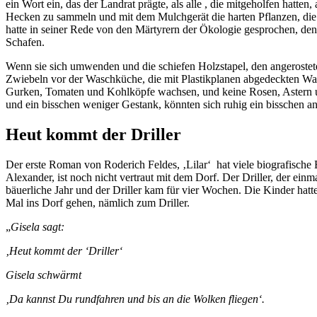
ein Wort ein, das der Landrat prägte, als alle , die mitgeholfen 
Hecken zu sammeln und mit dem Mulchgerät die harten Pflanzen, die 
hatte in seiner Rede von den Märtyrern der Ökologie gesprochen, de
Schafen.
Wenn sie sich umwenden und die schiefen Holzstapel, den angerostete
Zwiebeln vor der Waschküche, die mit Plastikplanen abgedeckten W
Gurken, Tomaten und Kohlköpfe wachsen, und keine Rosen, Astern un
und ein bisschen weniger Gestank, könnten sich ruhig ein bisschen a
Heut kommt der Driller
Der erste Roman von Roderich Feldes, ‚Lilar‘ hat viele biografische
Alexander, ist noch nicht vertraut mit dem Dorf. Der Driller, der einm
bäuerliche Jahr und der Driller kam für vier Wochen. Die Kinder hat
Mal ins Dorf gehen, nämlich zum Driller.
„
Gisela sagt:
‚Heut kommt der ‘Driller‘
Gisela schwärmt
‚Da kannst Du rundfahren und bis an die Wolken fliegen‘.