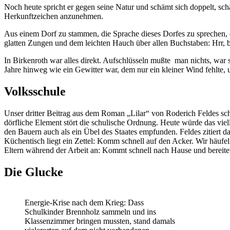
Noch heute spricht er gegen seine Natur und schämt sich doppelt, sch
Herkunftzeichen anzunehmen.
Aus einem Dorf zu stammen, die Sprache dieses Dorfes zu sprechen, e
glatten Zungen und dem leichten Hauch über allen Buchstaben: Hrr, b
In Birkenroth war alles direkt. Aufschlüsseln mußte man nichts, war s
Jahre hinweg wie ein Gewitter war, dem nur ein kleiner Wind fehlte, 
Volksschule
Unser dritter Beitrag aus dem Roman „Lilar“ von Roderich Feldes sch
dörfliche Element stört die schulische Ordnung. Heute würde das vie
den Bauern auch als ein Übel des Staates empfunden. Feldes zitiert
Küchentisch liegt ein Zettel: Komm schnell auf den Acker. Wir häufel
Eltern während der Arbeit an: Kommt schnell nach Hause und bereitet
Die Glucke
Energie-Krise nach dem Krieg: Dass
Schulkinder Brennholz sammeln und ins
Klassenzimmer bringen mussten, stand damals