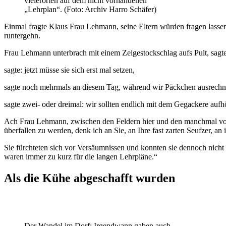
vielerorten auf dem nicht vorhandenen
„Lehrplan“. (Foto: Archiv Harro Schäfer)
Einmal fragte Klaus Frau Lehmann, seine Eltern würden fragen lassen
runtergehn.
Frau Lehmann unterbrach mit einem Zeigestockschlag aufs Pult, sagte
sagte: jetzt müsse sie sich erst mal setzen,
sagte noch mehrmals an diesem Tag, während wir Päckchen ausrechne
sagte zwei- oder dreimal: wir sollten endlich mit dem Gegackere aufhö
Ach Frau Lehmann, zwischen den Feldern hier und den manchmal vor
überfallen zu werden, denk ich an Sie, an Ihre fast zarten Seufzer, a
Sie fürchteten sich vor Versäumnissen und konnten sie dennoch nicht v
waren immer zu kurz für die langen Lehrpläne.“
Als die Kühe abgeschafft wurden
Der Wandel im Dorf: Irgendwann gaben auch