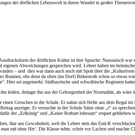
ungen der dörflichen Lebenswelt in ihrem Wandel in großer Themenvielf
 Ausdrucksform der dörflichen Kultur ist ihre Sprache: Nassauisch war si
und eigenen Abweichungen gesprochen wird. Lehrer haben im heimische
rschwinden – und dies war dann auch noch mit Spott über die „Kultur
heres Bonmot, obs denn da oben (im Dorf) Birkenroth schon so etwas wi
ten“. Hier sei angemerkt: Südbayrische und schwäbische Regionen hatt
ieß ihn leiden, drängte ihn aus der Geborgenheit der Normalität, als wä
e einen Groschen in die Schale. Er nahm sich Hefte aus dem Regal im S
 Betrag anzeigte. Er versuchte in der Schule Sätze ohne „r“ zu spreche
dafür der „Erlkönig“ und „Kaiser Rotbart lobesam“ erspart geblieben 
eben, lilar aus Gewohnheit, weil die Lehrer stets das End-R verschluckte
eibt man mit ohne Hrr‘. Die Klasse tobte, schrie vor Lachen und machte