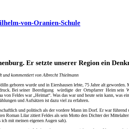
Wilhelm-von-Oranien-Schule
chenburg. Er setzte unserer Region ein Denk
lt und kommentiert von Albrecht Thielmann
dilln geboren wurde und in Eiershausen lebte, 75 Jahre alt geworden. M
Ausdruck. Bei seiner Beerdigung würdigte der Ortspfarrer Heim sein
ma von Feldes war „Heimat“. Was das war und heute sein kann, was eine
zählungen und Aufsätzen ist dazu viel zu erfahren.
llschaftlich und politisch als der vordere Mann im Dorf. Er war führend
en Roman Lilar zitiert Feldes als sein Motto den Dichter der Mittelalt
as ich mit meinen eigenen Augen sah).