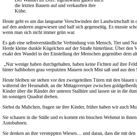
die letzten Bauern auf und verkauften ihre
Kühe.
Heute geht es um das langsame Verschwinden der Landwirtschaft in de
auf den anderen angewiesen und half sich gegenseitig. Es musste sc
wenn man sich nicht immer grün war.
Es gab eine selbstverständliche Verbindung von Mensch, Tier und Nat
Herde kleine dunkle Kügelchen auf der Straße hinterlässt. Über den V
exakt den Wandel in der Einstellung der Menschen gegenüber dem al
„Nur wenige haben durchgehalten, haben keine Fichten auf ihre Felde
hinter halbhohen grau verputzten Mauern noch Mist saß und aus den 
Heute bleiben sie stehen vor den zweigeteilten Türen mit den blauen 
während der Heumahdt, an die Mittagsversper zwischen goldgelberdig
Kinder über die Ränder der unteren Stalltüre und lassen sie in die 
im sonnigen Quadrat drehen.
Siehst du Muhchen, fragen sie ihre Kinder, früher haben wir auch Muhc
Sie schauen in die Ställe und es kommt ein bisschen Wehmut in ihnen
Autobahnen.
Sie denken an ihre versteppten Wiesen… und daran, dass die mit den 