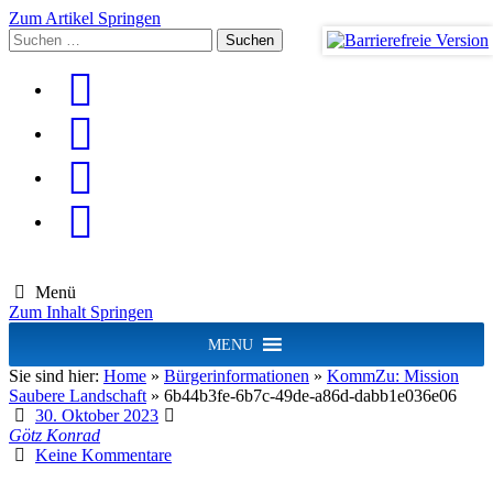
Zum Artikel Springen
Suchen
nach:
Menü
Zum Inhalt Springen
MENU
Sie sind hier:
Home
»
Bürgerinformationen
»
KommZu: Mission
Saubere Landschaft
»
6b44b3fe-6b7c-49de-a86d-dabb1e036e06
30. Oktober 2023
Götz Konrad
Keine Kommentare