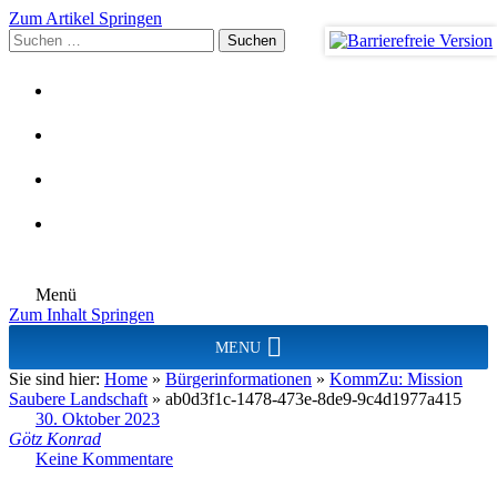
Zum Artikel Springen
Suchen
nach:
Menü
Zum Inhalt Springen
MENU
Sie sind hier:
Home
»
Bürgerinformationen
»
KommZu: Mission
Saubere Landschaft
»
ab0d3f1c-1478-473e-8de9-9c4d1977a415
30. Oktober 2023
Götz Konrad
Keine Kommentare