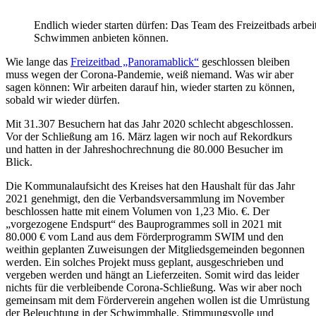
Endlich wieder starten dürfen: Das Team des Freizeitbads arbeit
Schwimmen anbieten können.
Wie lange das
Freizeitbad „Panoramablick“
geschlossen bleiben
muss wegen der Corona-Pandemie, weiß niemand. Was wir aber
sagen können: Wir arbeiten darauf hin, wieder starten zu können,
sobald wir wieder dürfen.
Mit 31.307 Besuchern hat das Jahr 2020 schlecht abgeschlossen.
Vor der Schließung am 16. März lagen wir noch auf Rekordkurs
und hatten in der Jahreshochrechnung die 80.000 Besucher im
Blick.
Die Kommunalaufsicht des Kreises hat den Haushalt für das Jahr
2021 genehmigt, den die Verbandsversammlung im November
beschlossen hatte mit einem Volumen von 1,23 Mio. €. Der
„vorgezogene Endspurt“ des Bauprogrammes soll in 2021 mit
80.000 € vom Land aus dem Förderprogramm SWIM und den
weithin geplanten Zuweisungen der Mitgliedsgemeinden begonnen
werden. Ein solches Projekt muss geplant, ausgeschrieben und
vergeben werden und hängt an Lieferzeiten. Somit wird das leider
nichts für die verbleibende Corona-Schließung. Was wir aber noch
gemeinsam mit dem Förderverein angehen wollen ist die Umrüstung
der Beleuchtung in der Schwimmhalle. Stimmungsvolle und