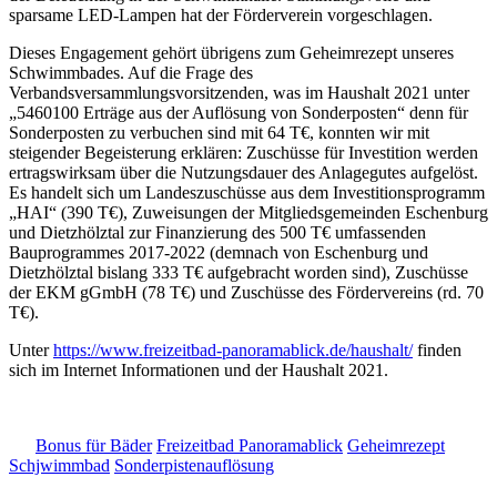
sparsame LED-Lampen hat der Förderverein vorgeschlagen.
Dieses Engagement gehört übrigens zum Geheimrezept unseres
Schwimmbades. Auf die Frage des
Verbandsversammlungsvorsitzenden, was im Haushalt 2021 unter
„5460100 Erträge aus der Auflösung von Sonderposten“ denn für
Sonderposten zu verbuchen sind mit 64 T€, konnten wir mit
steigender Begeisterung erklären: Zuschüsse für Investition werden
ertragswirksam über die Nutzungsdauer des Anlagegutes aufgelöst.
Es handelt sich um Landeszuschüsse aus dem Investitionsprogramm
„HAI“ (390 T€), Zuweisungen der Mitgliedsgemeinden Eschenburg
und Dietzhölztal zur Finanzierung des 500 T€ umfassenden
Bauprogrammes 2017-2022 (demnach von Eschenburg und
Dietzhölztal bislang 333 T€ aufgebracht worden sind), Zuschüsse
der EKM gGmbH (78 T€) und Zuschüsse des Fördervereins (rd. 70
T€).
Unter
https://www.freizeitbad-panoramablick.de/haushalt/
finden
sich im Internet Informationen und der Haushalt 2021.
Bonus für Bäder
Freizeitbad Panoramablick
Geheimrezept
Schjwimmbad
Sonderpistenauflösung