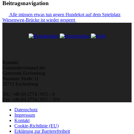
Beitragsnavigation
Alle müssen etwas tun gegen Hundekot auf dem Spielplatz
Wiesenweg-Brücke ist wieder gesperrt
Kontakt:
Gemeindevorstand der
Gemeinde Eschenburg
Nassauer Straße 11
35713 Eschenburg
Tel.: +49 (0) 2774 / 915 – 0
Fax: +49 (0) 2774 / 915 – 310
Datenschutz
Impressum
Kontakt
Cookie-Richtlinie (EU)
Erklärung zur Barrierefreiheit