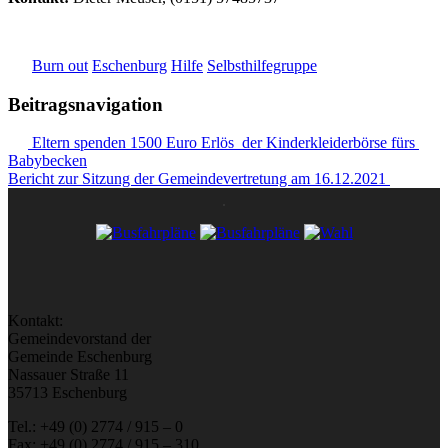
Burn out
Eschenburg
Hilfe
Selbsthilfegruppe
Beitragsnavigation
Eltern spenden 1500 Euro Erlös der Kinderkleiderbörse fürs
Babybecken
Bericht zur Sitzung der Gemeindevertretung am 16.12.2021
Kontakt:
Gemeindevorstand der
Gemeinde Eschenburg
Nassauer Straße 11
35713 Eschenburg
Tel.: +49 (0) 2774 / 915 – 0
Fax: +49 (0) 2774 / 915 – 310