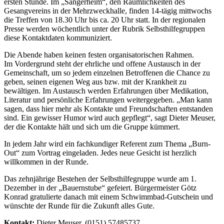
ersten Stunde. Im „Sängerheim“, den Räumlichkeiten des
Gesangvereins in der Mehrzweckhalle, finden 14-tägig mittwochs
die Treffen von 18.30 Uhr bis ca. 20 Uhr statt. In der regionalen
Presse werden wöchentlich unter der Rubrik Selbsthilfegruppen
diese Kontaktdaten kommuniziert.
Die Abende haben keinen festen organisatorischen Rahmen.
Im Vordergrund steht der ehrliche und offene Austausch in der
Gemeinschaft, um so jedem einzelnen Betroffenen die Chance zu
geben, seinen eigenen Weg aus bzw. mit der Krankheit zu
bewältigen. Im Austausch werden Erfahrungen über Medikation,
Literatur und persönliche Erfahrungen weitergegeben. „Man kann
sagen, dass hier mehr als Kontakte und Freundschaften entstanden
sind. Ein gewisser Humor wird auch gepflegt“, sagt Dieter Meuser,
der die Kontakte hält und sich um die Gruppe kümmert.
In jedem Jahr wird ein fachkundiger Referent zum Thema „Burn-
Out“ zum Vortrag eingeladen. Jedes neue Gesicht ist herzlich
willkommen in der Runde.
Das zehnjährige Bestehen der Selbsthilfegruppe wurde am 1.
Dezember in der „Bauernstube“ gefeiert. Bürgermeister Götz
Konrad gratulierte danach mit einem Schwimmbad-Gutschein und
wünschte der Runde für die Zukunft alles Gute.
Kontakt:
Dieter Meuser, (0151) 57485737