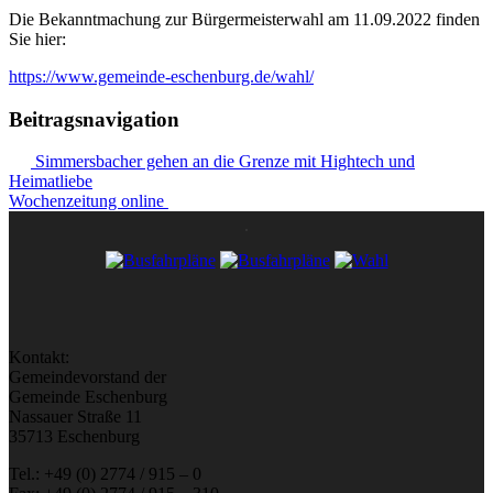
Die Bekanntmachung zur Bürgermeisterwahl am 11.09.2022 finden
Sie hier:
https://www.gemeinde-eschenburg.de/wahl/
Beitragsnavigation
Simmersbacher gehen an die Grenze mit Hightech und
Heimatliebe
Wochenzeitung online
Kontakt:
Gemeindevorstand der
Gemeinde Eschenburg
Nassauer Straße 11
35713 Eschenburg
Tel.: +49 (0) 2774 / 915 – 0