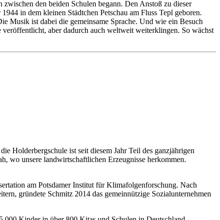
usch zwischen den beiden Schulen begann. Den Anstoß zu dieser
 1944 in dem kleinen Städtchen Petschau am Fluss Tepl geboren.
 Die Musik ist dabei die gemeinsame Sprache. Und wie ein Besuch
veröffentlicht, aber dadurch auch weltweit weiterklingen. So wächst
ie Holderbergschule ist seit diesem Jahr Teil des ganzjährigen
h, wo unsere landwirtschaftlichen Erzeugnisse herkommen.
rtation am Potsdamer Institut für Klimafolgenforschung. Nach
reitern, gründete Schmitz 2014 das gemeinnützige Sozialunternehmen
5.000 Kinder in über 800 Kitas und Schulen in Deutschland,