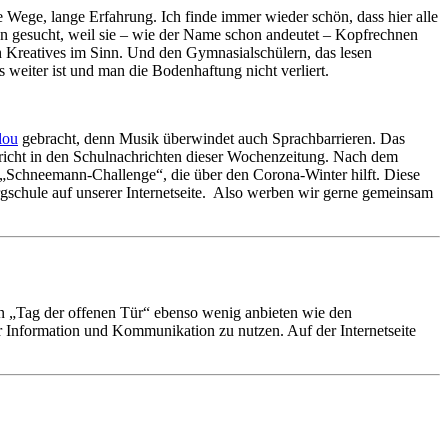
e Wege, lange Erfahrung. Ich finde immer wieder schön, dass hier alle
en gesucht, weil sie – wie der Name schon andeutet – Kopfrechnen
h Kreatives im Sinn. Und den Gymnasialschülern, das lesen
weiter ist und man die Bodenhaftung nicht verliert.
lou
gebracht, denn Musik überwindet auch Sprachbarrieren. Das
Bericht in den Schulnachrichten dieser Wochenzeitung. Nach dem
 „Schneemann-Challenge“, die über den Corona-Winter hilft. Diese
rgschule auf unserer Internetseite. Also werben wir gerne gemeinsam
n „Tag der offenen Tür“ ebenso wenig anbieten wie den
ür Information und Kommunikation zu nutzen. Auf der Internetseite