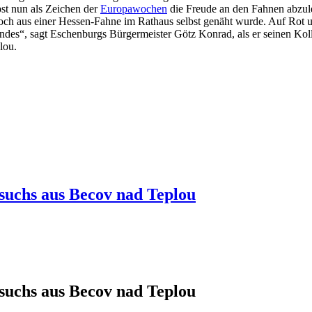
st nun als Zeichen der
Europawochen
die Freude an
den Fahnen abzule
ch aus einer Hessen-Fahne im Rathaus selbst genäht wurde. Auf Rot 
des“, sagt Eschenburgs Bürgermeister Götz Konrad, als er seinen Koll
lou.
suchs aus Becov nad Teplou
suchs aus Becov nad Teplou