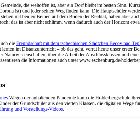
Gemeinde, die weltoffen ist, aber ein Dorf bleibt im besten Sinn. Kurz
 Corona ist) und jeder seinen Weg finden kann. Die Hauptschüler werd
 stehen mit beiden Beinen auf dem Boden der Realität, haben aber auc
h; das ist aber nicht schlimm, wenn dadurch auch der Horizont etwas 
auch die
Freundschaft mit dem tschechischen Städtchen Becov nad Tep
lernen im Distanzunterricht – ob das geht, verrät heute unser erster 
 Naturwissenschaften, über die Arbeit der Abschlussklassen und eine
 präsentieren die Informationen auch unter www.eschenburg.de/holderbe
os
Wegen der anhaltenden Pandemie kann die Holderbergschule ihre
 Kinder der Grundschüler aus den vierten Klassen, die digitalen Wege f
führung und Vorstellungs-Videos
.