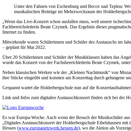
Unter den Fahnen von Eschenburg und Becov nad Teplou: Weil d
musikalischen Beiträge im Mehrzweckraum der Holderbergsch
„Wenn das Live-Konzert schon ausfallen muss, weil unsere tschechisc
Fachbereichsleiterin Beate Czymek. Das Ergebnis dieses pragmatisc
Internet zu finden.
Mitwirkende waren Schülerinnen und Schüler des Austauschs im Jahr
– geplant für Mai 2022.
Über 20 Schülerinnen und Schüler der Musikklassen haben das Angebot
wurde das Konzert von der Fachsbereichleiterin Beate Czymek, unte
Neben klassischen Werken wie der „Kleinen Nachtmusik“ von Mozart s
ihre Stücke eingeübt und konnten am Konzerttag durch gelungene un
Gespannt wartet die Holderbergschule nun auf die Konzertaufnahmen
Link und Infos zum digitalen Austauschkonzert finden sich bei der H
Es war Europa-Woche. Auch wenn der Besuch der Musikschüler aus 
„Digitales Austauschkonzert der Holderbergschule Eibelshausen mit
Hessen (
www.europanetzwerk.hessen.de
), wo die Aktion als Vorzei