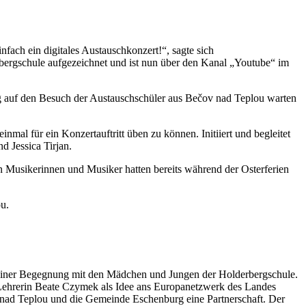
fach ein digitales Austauschkonzert!“, sagte sich
bergschule aufgezeichnet und ist nun über den Kanal „Youtube“ im
ig auf den Besuch der Austauschschüler aus Bečov nad Teplou warten
l für ein Konzertauftritt üben zu können. Initiiert und begleitet
 Jessica Tirjan.
 Musikerinnen und Musiker hatten bereits während der Osterferien
u.
einer Begegnung mit den Mädchen und Jungen der Holderbergschule.
-Lehrerin Beate Czymek als Idee ans Europanetzwerk des Landes
v nad Teplou und die Gemeinde Eschenburg eine Partnerschaft. Der