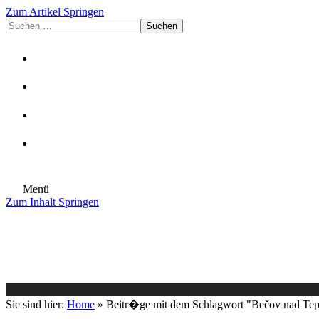
Zum Artikel Springen
Suchen
nach:
Menü
Zum Inhalt Springen
Die Gemeinde
Aktuelles
Im Rathaus
Leben in Eschenburg
Aus dem Rathaus
Bürgerinformationen
Sie sind hier:
Home
»
Beitr�ge mit dem Schlagwort "Bečov nad Tep