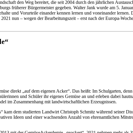
eundschaft den Weg bereitet, die seit 2004 durch den jährlichen Austa
urgs früherer Bürgermeister gegeben. Walter Jank wurde am 5. Januar
behalte und Vorurteile einander kennen lernen und voneinander lernen.
 2021 nun – wegen der Bearbeitungszeit – erst nach der Europa-Woche 
le“
üse direkt „auf dem eigenen Acker“. Das heißt: Im Schulgarten, denn d
erinnen und Schüler ihr eigenes Gemüse an und erleben dabei hautna
ndel im Zusammenhang mit landwirtschaftlichen Erzeugnissen.
 kam dem studierten Landwirt Christoph Schmitz während seiner Disse
kreativen Ideen und einer wachsenden Anzahl von ehrenamtlichen Mitst
hr 2013 mit der GemüseAckerdemie „geackert“. 2021 nehmen mehr als 3