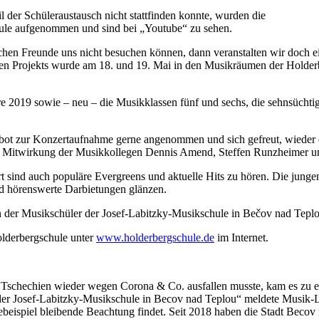
er Schüleraustausch nicht stattfinden konnte, wurden die
ule aufgenommen und sind bei „Youtube“ zu sehen.
hen Freunde uns nicht besuchen können, dann veranstalten wir doch ein
hen Projekts wurde am 18. und 19. Mai in den Musikräumen der Holder
e 2019 sowie – neu – die Musikklassen fünf und sechs, die sehnsücht
 zur Konzertaufnahme gerne angenommen und sich gefreut, wieder einma
r Mitwirkung der Musikkollegen Dennis Amend, Steffen Runzheimer und
ind auch populäre Evergreens und aktuelle Hits zu hören. Die jungen
d hörenswerte Darbietungen glänzen.
 der Musikschüler der Josef-Labitzky-Musikschule in Bečov nad Teplo
olderbergschule unter
www.holderbergschule.de
im Internet.
Tschechien wieder wegen Corona & Co. ausfallen musste, kam es zu 
 der Josef-Labitzky-Musikschule in Becov nad Teplou“ meldete Musik
gebeispiel bleibende Beachtung findet. Seit 2018 haben die Stadt Beco