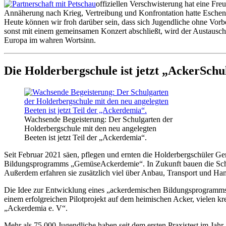
offiziellen Verschwisterung hat eine Fr
Annäherung nach Krieg, Vertreibung und Konfrontation hatte Eschenb
Heute können wir froh darüber sein, dass sich Jugendliche ohne Vor
sonst mit einem gemeinsamen Konzert abschließt, wird der Austausch
Europa im wahren Wortsinn.
Die Holderbergschule ist jetzt „AckerSchu
Wachsende Begeisterung: Der Schulgarten der
Holderbergschule mit den neu angelegten
Beeten ist jetzt Teil der „Ackerdemia“.
Seit Februar 2021 säen, pflegen und ernten die Holderbergschüler Gem
Bildungsprogramms „GemüseAckerdemie“. In Zukunft bauen die Schül
Außerdem erfahren sie zusätzlich viel über Anbau, Transport und Ha
Die Idee zur Entwicklung eines „ackerdemischen Bildungsprogramms“
einem erfolgreichen Pilotprojekt auf dem heimischen Acker, vielen 
„Ackerdemia e. V“.
Mehr als 75.000 Jugendliche haben seit dem ersten Praxistest im Ja