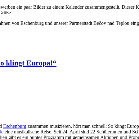
erben ein paar Bilder zu einem Kalender zusammengestellt. Dieser Kal
Grüße.
hnen von Eschenburg und unserer Partnerstadt Bečov nad Teplou einge
o klingt Europa!“
d
Eschenburg
zusammen musizieren, hört man schnell: So klingt Europ
le
eine musikalische Reise. Seit 24. April sind 22 Schülerinnen und Sc
lien gibt es ein buntes Programm mit gemeinsamen Aktionen und Prob