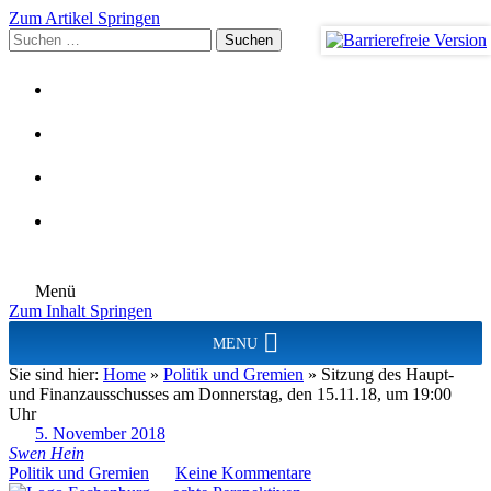
Zum Artikel Springen
Suchen
nach:
Menü
Zum Inhalt Springen
MENU
Sie sind hier:
Home
»
Politik und Gremien
»
Sitzung des Haupt-
und Finanzausschusses am Donnerstag, den 15.11.18, um 19:00
Uhr
5. November 2018
Swen Hein
Politik und Gremien
Keine Kommentare