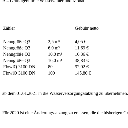
B – Grundgebühr je Wasserzähler und Monat
Zähler
Gebühr netto
Nenngröße Q3
2,5 m³
4,05 €
Nenngröße Q3
6,0 m³
11,69 €
Nenngröße Q3
10,0 m³
16,36 €
Nenngröße Q3
16,0 m³
38,83 €
FlowlQ 3100 DN
80
92,92 €
FlowlQ 3100 DN
100
145,80 €
ab dem 01.01.2021 in die Wasserversorgungssatzung zu übernehmen.
Für 2020 ist eine Änderungssatzung zu erlassen, die die bisherigen G