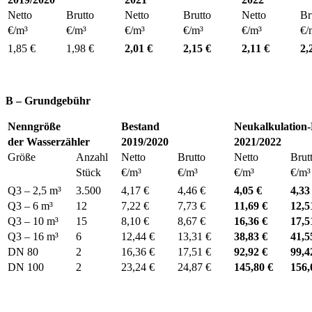
Netto
Brutto
Netto
Brutto
Netto
Br
€/m³
€/m³
€/m³
€/m³
€/m³
€/
1,85 €
1,98 €
2,01 €
2,15 €
2,11 €
2,
B – Grundgebühr
Nenngröße
Bestand
Neukalkulation-
der Wasserzähler
2019/2020
2021/2022
Größe
Anzahl
Netto
Brutto
Netto
Brut
Stück
€/m³
€/m³
€/m³
€/m³
Q3 – 2,5 m³
3.500
4,17 €
4,46 €
4,05 €
4,33
Q3 – 6 m³
12
7,22 €
7,73 €
11,69 €
12,5
Q3 – 10 m³
15
8,10 €
8,67 €
16,36 €
17,5
Q3 – 16 m³
6
12,44 €
13,31 €
38,83 €
41,5
DN 80
2
16,36 €
17,51 €
92,92 €
99,4
DN 100
2
23,24 €
24,87 €
145,80 €
156,