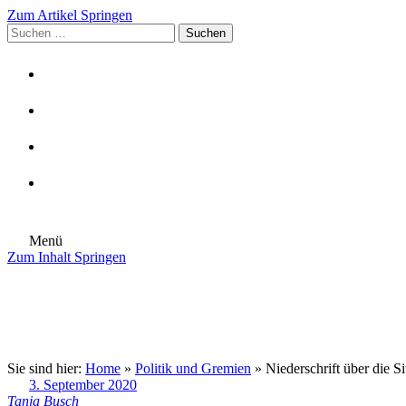
Zum Artikel Springen
Suchen
nach:
Menü
Zum Inhalt Springen
Die Gemeinde
Aktuelles
Im Rathaus
Leben in Eschenburg
Aus dem Rathaus
Bürgerinformationen
Sie sind hier:
Home
»
Politik und Gremien
»
Niederschrift über die 
3. September 2020
Tanja Busch