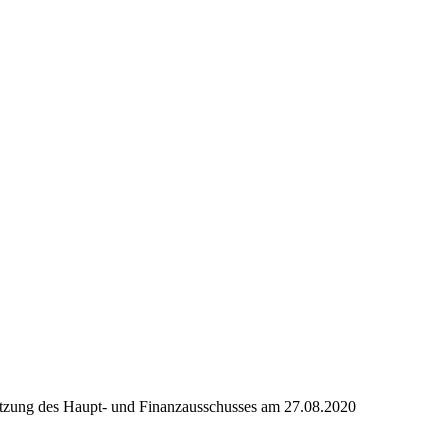
Politik
Leben & Wohnen
Freizeit & T
Gremien & Wahlen
Bauen und Familie
Aktives Eschenb
Sitzung des Haupt- und Finanzausschusses am 27.08.2020