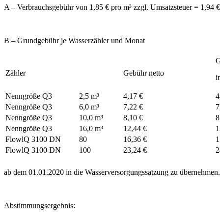
A – Verbrauchsgebühr von 1,85 € pro m³ zzgl. Umsatzsteuer = 1,94 € 
B – Grundgebühr je Wasserzähler und Monat
G
Zähler
Gebühr netto
i
Nenngröße Q3
2,5 m³
4,17 €
4
Nenngröße Q3
6,0 m³
7,22 €
7
Nenngröße Q3
10,0 m³
8,10 €
8
Nenngröße Q3
16,0 m³
12,44 €
1
FlowlQ 3100 DN
80
16,36 €
1
FlowlQ 3100 DN
100
23,24 €
2
ab dem 01.01.2020 in die Wasserversorgungssatzung zu übernehmen.
Abstimmungsergebnis
: