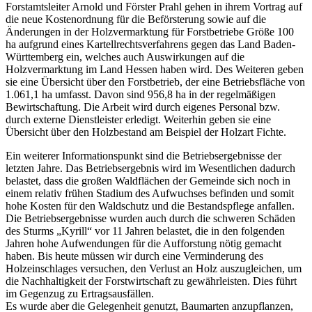
Forstamtsleiter Arnold und Förster Prahl gehen in ihrem Vortrag auf
die neue Kostenordnung für die Beförsterung sowie auf die
Änderungen in der Holzvermarktung für Forstbetriebe Größe 100
ha aufgrund eines Kartellrechtsverfahrens gegen das Land Baden-
Württemberg ein, welches auch Auswirkungen auf die
Holzvermarktung im Land Hessen haben wird. Des Weiteren geben
sie eine Übersicht über den Forstbetrieb, der eine Betriebsfläche von
1.061,1 ha umfasst. Davon sind 956,8 ha in der regelmäßigen
Bewirtschaftung. Die Arbeit wird durch eigenes Personal bzw.
durch externe Dienstleister erledigt. Weiterhin geben sie eine
Übersicht über den Holzbestand am Beispiel der Holzart Fichte.
Ein weiterer Informationspunkt sind die Betriebsergebnisse der
letzten Jahre. Das Betriebsergebnis wird im Wesentlichen dadurch
belastet, dass die großen Waldflächen der Gemeinde sich noch in
einem relativ frühen Stadium des Aufwuchses befinden und somit
hohe Kosten für den Waldschutz und die Bestandspflege anfallen.
Die Betriebsergebnisse wurden auch durch die schweren Schäden
des Sturms „Kyrill“ vor 11 Jahren belastet, die in den folgenden
Jahren hohe Aufwendungen für die Aufforstung nötig gemacht
haben. Bis heute müssen wir durch eine Verminderung des
Holzeinschlages versuchen, den Verlust an Holz auszugleichen, um
die Nachhaltigkeit der Forstwirtschaft zu gewährleisten. Dies führt
im Gegenzug zu Ertragsausfällen.
Es wurde aber die Gelegenheit genutzt, Baumarten anzupflanzen,