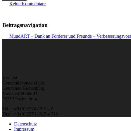
Keine Kommentare
Beitragsnavigation
MundART – Dank an Förderer und Freunde – Verbesserungsvor
Kontakt:
Gemeindevorstand der
Gemeinde Eschenburg
Nassauer Straße 11
35713 Eschenburg
Tel.: +49 (0) 2774 / 915 – 0
Fax: +49 (0) 2774 / 915 – 310
Datenschutz
Impressum