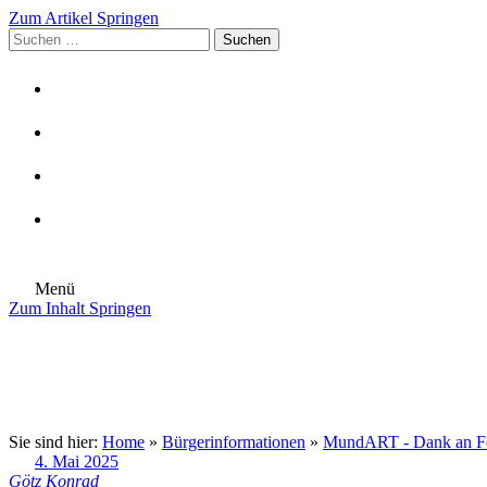
Zum Artikel Springen
Suchen
nach:
Menü
Zum Inhalt Springen
Die Gemeinde
Aktuelles
Im Rathaus
Leben in Eschenburg
Aus dem Rathaus
Bürgerinformationen
Sie sind hier:
Home
»
Bürgerinformationen
»
MundART - Dank an För
4. Mai 2025
Götz Konrad