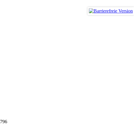
smus
796