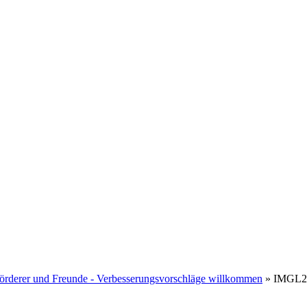
Politik
Leben & Wohnen
Freizeit & Touri
Gremien & Wahlen
Bauen und Familie
Aktives Eschenburg
derer und Freunde - Verbesserungsvorschläge willkommen
»
IMGL2