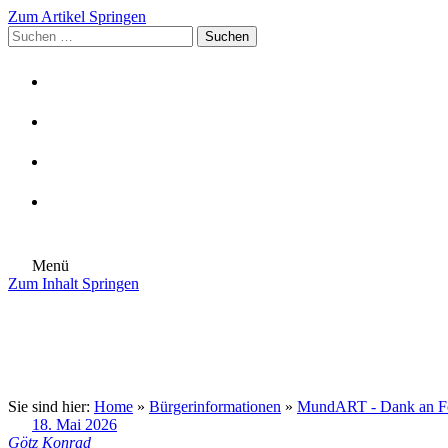
Zum Artikel Springen
Suchen
nach:
Menü
Zum Inhalt Springen
Die Gemeinde
Aktuelles
Im Rathaus
Leben in Eschenburg
Aus dem Rathaus
Bürgerinformationen
Sie sind hier:
Home
»
Bürgerinformationen
»
MundART - Dank an För
18. Mai 2026
Götz Konrad