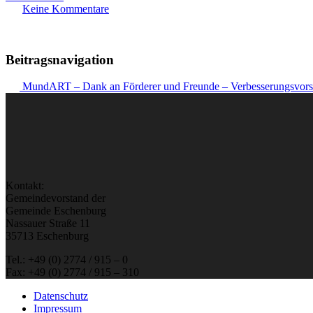
Keine Kommentare
Beitragsnavigation
MundART – Dank an Förderer und Freunde – Verbesserungsvor
Kontakt:
Gemeindevorstand der
Gemeinde Eschenburg
Nassauer Straße 11
35713 Eschenburg
Tel.: +49 (0) 2774 / 915 – 0
Fax: +49 (0) 2774 / 915 – 310
Datenschutz
Impressum