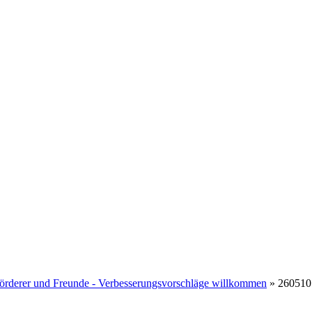
Politik
Leben & Wohnen
Freizeit & Touri
Gremien & Wahlen
Bauen und Familie
Aktives Eschenburg
derer und Freunde - Verbesserungsvorschläge willkommen
»
260510