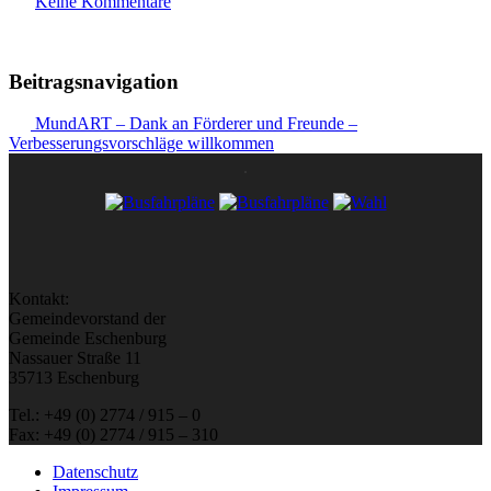
Keine Kommentare
Beitragsnavigation
MundART – Dank an Förderer und Freunde –
Verbesserungsvorschläge willkommen
Kontakt:
Gemeindevorstand der
Gemeinde Eschenburg
Nassauer Straße 11
35713 Eschenburg
Tel.: +49 (0) 2774 / 915 – 0
Fax: +49 (0) 2774 / 915 – 310
Datenschutz