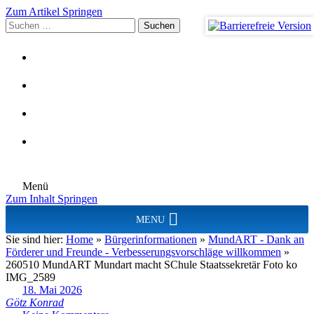
Zum Artikel Springen
Suchen
nach:
Menü
Zum Inhalt Springen
MENU
Sie sind hier:
Home
»
Bürgerinformationen
»
MundART - Dank an
Förderer und Freunde - Verbesserungsvorschläge willkommen
»
260510 MundART Mundart macht SChule Staatssekretär Foto ko
IMG_2589
18. Mai 2026
Götz Konrad