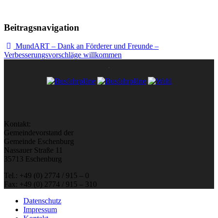
Beitragsnavigation
MundART – Dank an Förderer und Freunde –
Verbesserungsvorschläge willkommen
Kontakt:
Gemeindevorstand der
Gemeinde Eschenburg
Nassauer Straße 11
35713 Eschenburg
Tel.: +49 (0) 2774 / 915 – 0
Fax: +49 (0) 2774 / 915 – 310
Datenschutz
Impressum