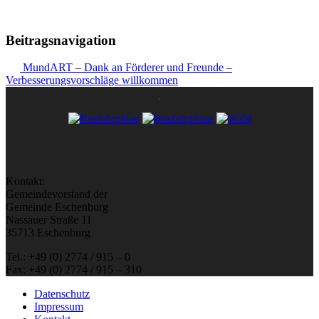
Beitragsnavigation
MundART – Dank an Förderer und Freunde –
Verbesserungsvorschläge willkommen
Kontakt:
Gemeindevorstand der
Gemeinde Eschenburg
Nassauer Straße 11
35713 Eschenburg
Tel.: +49 (0) 2774 / 915 – 0
Fax: +49 (0) 2774 / 915 – 310
Datenschutz
Impressum