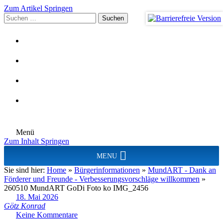
Zum Artikel Springen
Suchen
nach:
Menü
Zum Inhalt Springen
MENU
Sie sind hier:
Home
»
Bürgerinformationen
»
MundART - Dank an
Förderer und Freunde - Verbesserungsvorschläge willkommen
»
260510 MundART GoDi Foto ko IMG_2456
18. Mai 2026
Götz Konrad
Keine Kommentare