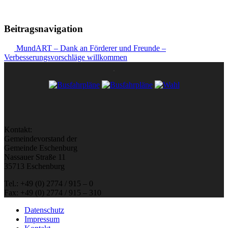
Beitragsnavigation
MundART – Dank an Förderer und Freunde –
Verbesserungsvorschläge willkommen
Kontakt:
Gemeindevorstand der
Gemeinde Eschenburg
Nassauer Straße 11
35713 Eschenburg
Tel.: +49 (0) 2774 / 915 – 0
Fax: +49 (0) 2774 / 915 – 310
Datenschutz
Impressum