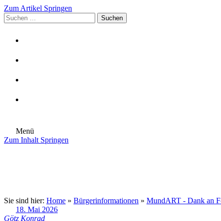
Zum Artikel Springen
Suchen
nach:
Menü
Zum Inhalt Springen
Die Gemeinde
Aktuelles
Im Rathaus
Leben in Eschenburg
Aus dem Rathaus
Bürgerinformationen
Sie sind hier:
Home
»
Bürgerinformationen
»
MundART - Dank an För
18. Mai 2026
Götz Konrad