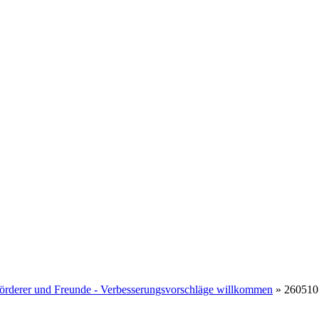
Politik
Leben & Wohnen
Freizeit & Touri
Gremien & Wahlen
Bauen und Familie
Aktives Eschenburg
derer und Freunde - Verbesserungsvorschläge willkommen
»
260510