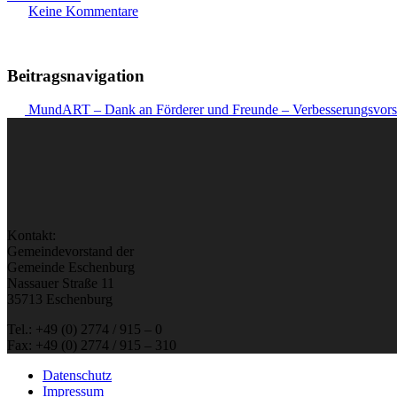
Keine Kommentare
Beitragsnavigation
MundART – Dank an Förderer und Freunde – Verbesserungsvor
Kontakt:
Gemeindevorstand der
Gemeinde Eschenburg
Nassauer Straße 11
35713 Eschenburg
Tel.: +49 (0) 2774 / 915 – 0
Fax: +49 (0) 2774 / 915 – 310
Datenschutz
Impressum