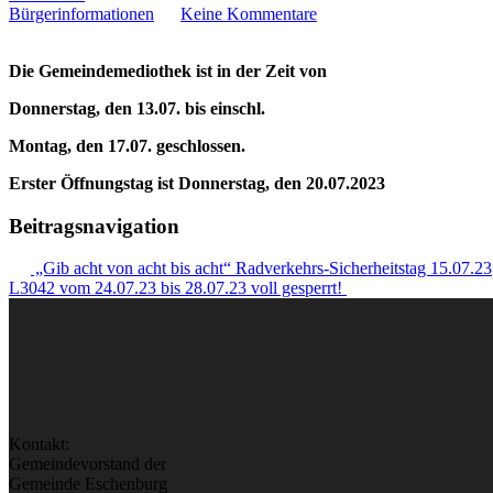
Bürgerinformationen
Keine Kommentare
Die Gemeindemediothek ist in der Zeit von
Donnerstag, den 13.07. bis einschl.
Montag, den 17.07. geschlossen.
Erster Öffnungstag ist Donnerstag, den 20.07.2023
Beitragsnavigation
„Gib acht von acht bis acht“ Radverkehrs-Sicherheitstag 15.07.23
L3042 vom 24.07.23 bis 28.07.23 voll gesperrt!
Kontakt:
Gemeindevorstand der
Gemeinde Eschenburg