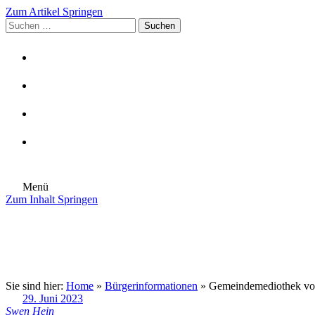
Zum Artikel Springen
Suchen
nach:
Menü
Zum Inhalt Springen
Die Gemeinde
Aktuelles
Im Rathaus
Leben in Eschenburg
Aus dem Rathaus
Bürgerinformationen
Sie sind hier:
Home
»
Bürgerinformationen
»
Gemeindemediothek vom
29. Juni 2023
Swen Hein