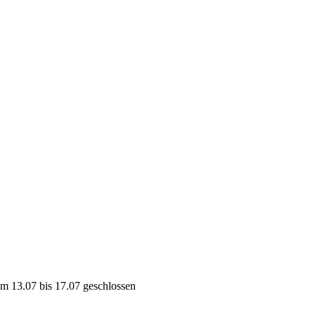
Politik
Leben & Wohnen
Freizeit & T
Gremien & Wahlen
Bauen und Familie
Aktives Eschenb
 13.07 bis 17.07 geschlossen