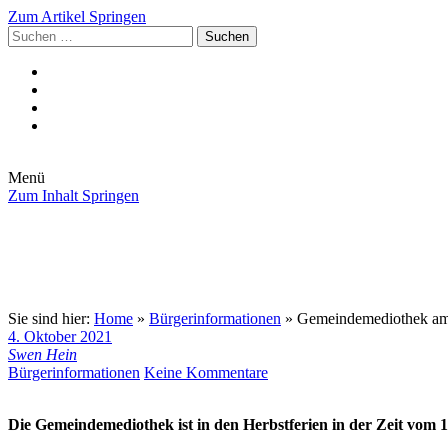
Zum Artikel Springen
Suchen
nach:
Menü
Zum Inhalt Springen
Die Gemeinde
Aktuelles
Im Rathaus
Leben in Eschenburg
Aus dem Rathaus
Bürgerinformationen
Sie sind hier:
Home
»
Bürgerinformationen
»
Gemeindemediothek am 
4. Oktober 2021
Swen Hein
Bürgerinformationen
Keine Kommentare
Die Gemeindemediothek ist in den Herbstferien in der Zeit vom 11