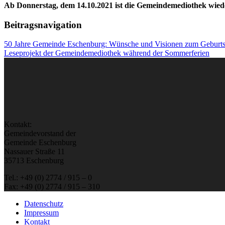
Ab Donnerstag, dem 14.10.2021 ist die Gemeindemediothek wiede
Beitragsnavigation
50 Jahre Gemeinde Eschenburg: Wünsche und Visionen zum Geburts
Leseprojekt der Gemeindemediothek während der Sommerferien
Kontakt:
Gemeindevorstand der
Gemeinde Eschenburg
Nassauer Straße 11
35713 Eschenburg
Tel.: +49 (0) 2774 / 915 – 0
Fax: +49 (0) 2774 / 915 – 310
Datenschutz
Impressum
Kontakt