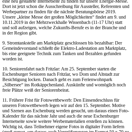
eine neu gestaltete Internetseite zu finden für unsere Energie-Messe.
Dort ist jetzt schon die Ausschreibung für Aussteller, Referenten und
Werbepartner zu finden für die nächste Beratungsbörse 2019.
Unsere „kleine Messe der großen Möglichkeiten“ findet am 9. und
10.11.2019 in der Mehrzweckhalle Wissenbach (11-17 Uhr) statt
und soll aufzeigen, welche Zukunfts-Berufe es in der Branche und
in der Region gibt.
9. Stromtankstelle am Marktplatz geschlossen bis bezahlbar: Der
Gemeindevorstand schließt die Elektro-Ladestation am Marktplatz,
bis eine geeignete Technik zum Tanken und Bezahlen gefunden
worden ist.
10. Seniorenfahrt nach Fritzlar: Am 25. September starten die
Eschenburger Senioren nach Fritzlar, wo Dom und Altstadt zur
Besichtigung locken. Danach geht es zum Ferienwohnpark
„Silbersee“ ins Rotkäppchenland. Auskünfte und womöglich noch
freie Plätze weiß der Seniorenbeirat.
11. Frühere Frist für Fotowettbewerb: Den Einsendeschluss für
unseren Fotowettbewerb legen wir auf den 15. September. Motive
und Szenen aus Eschenburg werden gesucht, um daraus einen Foto-
Kalender für das nächste Jahr und auch die neue Eschenburger
Internetseite sowie weitere Werbematerialien erstellen zu können.
Wichtig ist, dass Teilnehmer eigene Fotos in digitaler Form liefern
(groß genug, um daraus auch Vergrößerungen im Format 50 x 70 zu