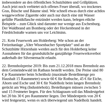
insbesondere an den öffentlichen Schutzhütten und Grillplätzen.
Auch jetzt noch verbietet sich offenes Feuer überall, wo trockenes
Gras, Büsche und Bäume sind. Wie schnell etwas durch eine achtlos
weggeworfene Zigarette oder auch nur durch eine mit Wasser
gefüllte Plastikflasche entzündet werden kann, belegen etliche
Beispiele – zum Glück sind darunter nur wenige aus Eschenburg.
Der Waldbrand am Bomberg oder der Heckenbrand in der
Friedrichstraße warnen uns vor Leichtsinn.
21. Kein Feuerwerk am Holderberg: Wie schon an der
Freizeitanlage „Alter Wissenbacher Sportplatz“ und an der
Schutzhütte Hirzenhain werden auch für den Holderberg keine
Ausnahmen für das grundsätzliche ganzjährige Feuerwerksverbot
außerhalb der Silvesternacht erlaubt.
22. Brennholzpreise 2019: Bis zum 21.12.2018 muss Brennholz aus
dem Gemeindewald im Rathaus bestellt werden. Die Preise sind 80
€ je Raummeter beim Scheitholz (maximale Bestellmenge pro
Haushalt 15 Raummeter) sowie 60 € für Rotbuche, 45 € für Eiche,
Ahorn und Esche und 30 € für Nadelholz beim langen Brennholz
gerückt am Weg (Industrieholz). Bestellungen müssen zwischen 5
und 15 Festmeter liegen. Für den Schlagraum soll das Mindestgebot
bei 20 bis 30 € pro Raummeter liegen. Der Mindestpreis von 20 €
wird festgesetzt, wenn es sich überwiegend um Nadelholz handelt.