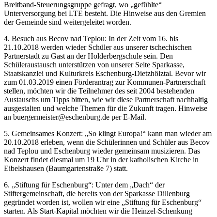
Breitband-Steuerungsgruppe gefragt, wo „gefühlte“
Unterversorgung bei LTE besteht. Die Hinweise aus den Gremien
der Gemeinde sind weitergeleitet worden.
4. Besuch aus Becov nad Teplou: In der Zeit vom 16. bis
21.10.2018 werden wieder Schüler aus unserer tschechischen
Partnerstadt zu Gast an der Holderbergschule sein. Den
Schüleraustausch unterstützen von unserer Seite Sparkasse,
Staatskanzlei und Kulturkreis Eschenburg-Dietzhölztal. Bevor wir
zum 01.03.2019 einen Förderantrag zur Kommunen-Partnerschaft
stellen, möchten wir die Teilnehmer des seit 2004 bestehenden
Austauschs um Tipps bitten, wie wir diese Partnerschaft nachhaltig
ausgestalten und welche Themen für die Zukunft tragen. Hinweise
an buergermeister@eschenburg.de per E-Mail.
5. Gemeinsames Konzert: „So klingt Europa!“ kann man wieder am
20.10.2018 erleben, wenn die Schülerinnen und Schüler aus Becov
nad Teplou und Eschenburg wieder gemeinsam musizieren. Das
Konzert findet diesmal um 19 Uhr in der katholischen Kirche in
Eibelshausen (Baumgartenstraße 7) statt.
6. „Stiftung für Eschenburg“: Unter dem „Dach“ der
Stiftergemeinschaft, die bereits von der Sparkasse Dillenburg
gegründet worden ist, wollen wir eine „Stiftung für Eschenburg“
starten. Als Start-Kapital möchten wir die Heinzel-Schenkung