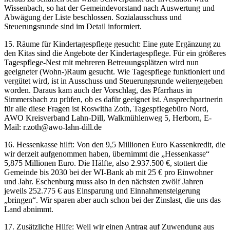
Wissenbach, so hat der Gemeindevorstand nach Auswertung und
Abwägung der Liste beschlossen. Sozialausschuss und
Steuerungsrunde sind im Detail informiert.
15. Räume für Kindertagespflege gesucht: Eine gute Ergänzung zu
den Kitas sind die Angebote der Kindertagespflege. Für ein größeres
Tagespflege-Nest mit mehreren Betreuungsplätzen wird nun
geeigneter (Wohn-)Raum gesucht. Wie Tagespflege funktioniert und
vergütet wird, ist in Ausschuss und Steuerungsrunde weitergegeben
worden. Daraus kam auch der Vorschlag, das Pfarrhaus in
Simmersbach zu prüfen, ob es dafür geeignet ist. Ansprechpartnerin
für alle diese Fragen ist Roswitha Zoth, Tagespflegebüro Nord,
AWO Kreisverband Lahn-Dill, Walkmühlenweg 5, Herborn, E-
Mail: r.zoth@awo-lahn-dill.de
16. Hessenkasse hilft: Von den 9,5 Millionen Euro Kassenkredit, die
wir derzeit aufgenommen haben, übernimmt die „Hessenkasse“
5,875 Millionen Euro. Die Hälfte, also 2.937.500 €, stottert die
Gemeinde bis 2030 bei der WI-Bank ab mit 25 € pro Einwohner
und Jahr. Eschenburg muss also in den nächsten zwölf Jahren
jeweils 252.775 € aus Einsparung und Einnahmensteigerung
„bringen“. Wir sparen aber auch schon bei der Zinslast, die uns das
Land abnimmt.
17. Zusätzliche Hilfe: Weil wir einen Antrag auf Zuwendung aus