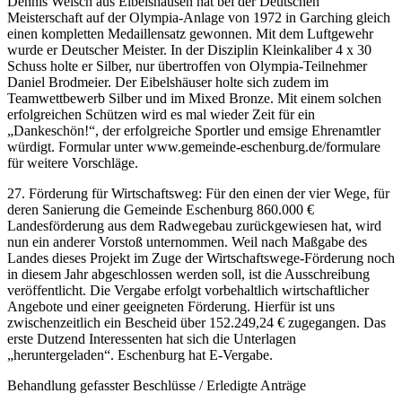
Dennis Welsch aus Eibelshausen hat bei der Deutschen
Meisterschaft auf der Olympia-Anlage von 1972 in Garching gleich
einen kompletten Medaillensatz gewonnen. Mit dem Luftgewehr
wurde er Deutscher Meister. In der Disziplin Kleinkaliber 4 x 30
Schuss holte er Silber, nur übertroffen von Olympia-Teilnehmer
Daniel Brodmeier. Der Eibelshäuser holte sich zudem im
Teamwettbewerb Silber und im Mixed Bronze. Mit einem solchen
erfolgreichen Schützen wird es mal wieder Zeit für ein
„Dankeschön!“, der erfolgreiche Sportler und emsige Ehrenamtler
würdigt. Formular unter www.gemeinde-eschenburg.de/formulare
für weitere Vorschläge.
27. Förderung für Wirtschaftsweg: Für den einen der vier Wege, für
deren Sanierung die Gemeinde Eschenburg 860.000 €
Landesförderung aus dem Radwegebau zurückgewiesen hat, wird
nun ein anderer Vorstoß unternommen. Weil nach Maßgabe des
Landes dieses Projekt im Zuge der Wirtschaftswege-Förderung noch
in diesem Jahr abgeschlossen werden soll, ist die Ausschreibung
veröffentlicht. Die Vergabe erfolgt vorbehaltlich wirtschaftlicher
Angebote und einer geeigneten Förderung. Hierfür ist uns
zwischenzeitlich ein Bescheid über 152.249,24 € zugegangen. Das
erste Dutzend Interessenten hat sich die Unterlagen
„heruntergeladen“. Eschenburg hat E-Vergabe.
Behandlung gefasster Beschlüsse / Erledigte Anträge