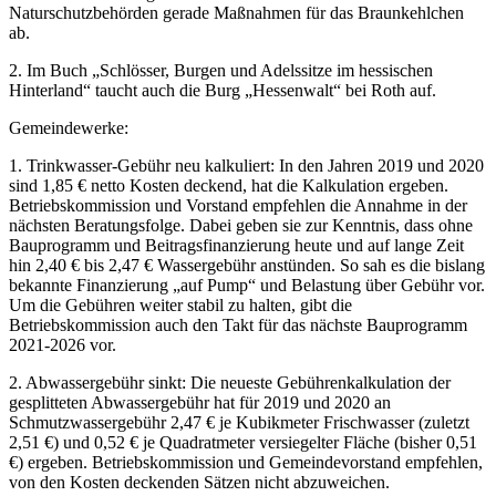
Naturschutzbehörden gerade Maßnahmen für das Braunkehlchen
ab.
2. Im Buch „Schlösser, Burgen und Adelssitze im hessischen
Hinterland“ taucht auch die Burg „Hessenwalt“ bei Roth auf.
Gemeindewerke:
1. Trinkwasser-Gebühr neu kalkuliert: In den Jahren 2019 und 2020
sind 1,85 € netto Kosten deckend, hat die Kalkulation ergeben.
Betriebskommission und Vorstand empfehlen die Annahme in der
nächsten Beratungsfolge. Dabei geben sie zur Kenntnis, dass ohne
Bauprogramm und Beitragsfinanzierung heute und auf lange Zeit
hin 2,40 € bis 2,47 € Wassergebühr anstünden. So sah es die bislang
bekannte Finanzierung „auf Pump“ und Belastung über Gebühr vor.
Um die Gebühren weiter stabil zu halten, gibt die
Betriebskommission auch den Takt für das nächste Bauprogramm
2021-2026 vor.
2. Abwassergebühr sinkt: Die neueste Gebührenkalkulation der
gesplitteten Abwassergebühr hat für 2019 und 2020 an
Schmutzwassergebühr 2,47 € je Kubikmeter Frischwasser (zuletzt
2,51 €) und 0,52 € je Quadratmeter versiegelter Fläche (bisher 0,51
€) ergeben. Betriebskommission und Gemeindevorstand empfehlen,
von den Kosten deckenden Sätzen nicht abzuweichen.