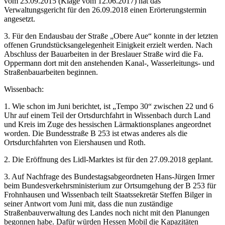
vom 23.09.2015 (Klage vom 12.06.2017) hat das
Verwaltungsgericht für den 26.09.2018 einen Erörterungstermin
angesetzt.
3. Für den Endausbau der Straße „Obere Aue“ konnte in der letzten
offenen Grundstücksangelegenheit Einigkeit erzielt werden. Nach
Abschluss der Bauarbeiten in der Breslauer Straße wird die Fa.
Oppermann dort mit den anstehenden Kanal-, Wasserleitungs- und
Straßenbauarbeiten beginnen.
Wissenbach:
1. Wie schon im Juni berichtet, ist „Tempo 30“ zwischen 22 und 6
Uhr auf einem Teil der Ortsdurchfahrt in Wissenbach durch Land
und Kreis im Zuge des hessischen Lärmaktionsplanes angeordnet
worden. Die Bundesstraße B 253 ist etwas anderes als die
Ortsdurchfahrten von Eiershausen und Roth.
2. Die Eröffnung des Lidl-Marktes ist für den 27.09.2018 geplant.
3. Auf Nachfrage des Bundestagsabgeordneten Hans-Jürgen Irmer
beim Bundesverkehrsministerium zur Ortsumgehung der B 253 für
Frohnhausen und Wissenbach teilt Staatssekretär Steffen Bilger in
seiner Antwort vom Juni mit, dass die nun zuständige
Straßenbauverwaltung des Landes noch nicht mit den Planungen
begonnen habe. Dafür würden Hessen Mobil die Kapazitäten