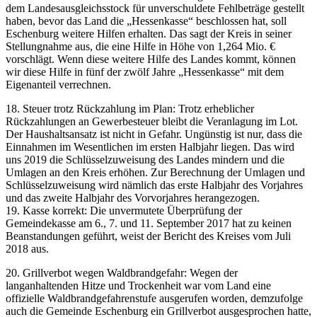
dem Landesausgleichsstock für unverschuldete Fehlbeträge gestellt
haben, bevor das Land die „Hessenkasse“ beschlossen hat, soll
Eschenburg weitere Hilfen erhalten. Das sagt der Kreis in seiner
Stellungnahme aus, die eine Hilfe in Höhe von 1,264 Mio. €
vorschlägt. Wenn diese weitere Hilfe des Landes kommt, können
wir diese Hilfe in fünf der zwölf Jahre „Hessenkasse“ mit dem
Eigenanteil verrechnen.
18. Steuer trotz Rückzahlung im Plan: Trotz erheblicher
Rückzahlungen an Gewerbesteuer bleibt die Veranlagung im Lot.
Der Haushaltsansatz ist nicht in Gefahr. Ungünstig ist nur, dass die
Einnahmen im Wesentlichen im ersten Halbjahr liegen. Das wird
uns 2019 die Schlüsselzuweisung des Landes mindern und die
Umlagen an den Kreis erhöhen. Zur Berechnung der Umlagen und
Schlüsselzuweisung wird nämlich das erste Halbjahr des Vorjahres
und das zweite Halbjahr des Vorvorjahres herangezogen.
19. Kasse korrekt: Die unvermutete Überprüfung der
Gemeindekasse am 6., 7. und 11. September 2017 hat zu keinen
Beanstandungen geführt, weist der Bericht des Kreises vom Juli
2018 aus.
20. Grillverbot wegen Waldbrandgefahr: Wegen der
langanhaltenden Hitze und Trockenheit war vom Land eine
offizielle Waldbrandgefahrenstufe ausgerufen worden, demzufolge
auch die Gemeinde Eschenburg ein Grillverbot ausgesprochen hatte,