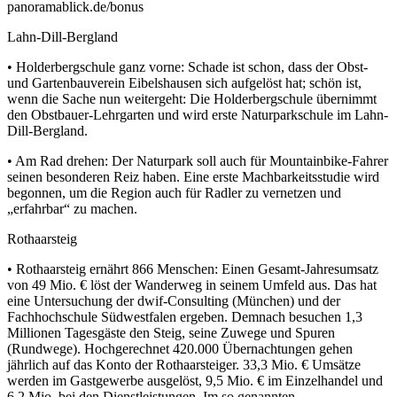
panoramablick.de/bonus
Lahn-Dill-Bergland
• Holderbergschule ganz vorne: Schade ist schon, dass der Obst-
und Gartenbauverein Eibelshausen sich aufgelöst hat; schön ist,
wenn die Sache nun weitergeht: Die Holderbergschule übernimmt
den Obstbauer-Lehrgarten und wird erste Naturparkschule im Lahn-
Dill-Bergland.
• Am Rad drehen: Der Naturpark soll auch für Mountainbike-Fahrer
seinen besonderen Reiz haben. Eine erste Machbarkeitsstudie wird
begonnen, um die Region auch für Radler zu vernetzen und
„erfahrbar“ zu machen.
Rothaarsteig
• Rothaarsteig ernährt 866 Menschen: Einen Gesamt-Jahresumsatz
von 49 Mio. € löst der Wanderweg in seinem Umfeld aus. Das hat
eine Untersuchung der dwif-Consulting (München) und der
Fachhochschule Südwestfalen ergeben. Demnach besuchen 1,3
Millionen Tagesgäste den Steig, seine Zuwege und Spuren
(Rundwege). Hochgerechnet 420.000 Übernachtungen gehen
jährlich auf das Konto der Rothaarsteiger. 33,3 Mio. € Umsätze
werden im Gastgewerbe ausgelöst, 9,5 Mio. € im Einzelhandel und
6,2 Mio. bei den Dienstleistungen. Im so genannten