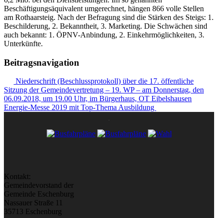
Beschäftigungsäquivalent umgerechnet, hängen 866 volle Stellen
am Rothaarsteig. Nach der Befragung sind die Stärken des Steigs: 1.
Beschilderung, 2. Bekanntheit, 3. Marketing. Die Schwächen sind
auch bekannt: 1. ÖPNV-Anbindung, 2. Einkehrmöglichkeiten, 3.
Unterkünfte.
Beitragsnavigation
Niederschrift (Beschlussprotokoll) über die 17. öffentliche
Sitzung der Gemeindevertretung – 19. WP – am Donnerstag, den
06.09.2018, um 19.00 Uhr, im Bürgerhaus, OT Eibelshausen
Energie-Messe 2019 mit Top-Thema Ausbildung
Kontakt:
Gemeindevorstand der
Gemeinde Eschenburg
Nassauer Straße 11
35713 Eschenburg