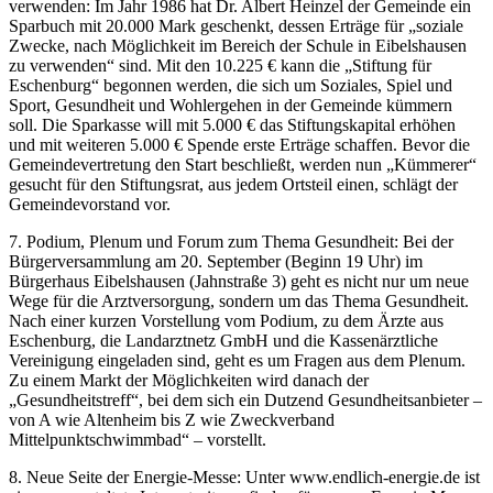
verwenden: Im Jahr 1986 hat Dr. Albert Heinzel der Gemeinde ein
Sparbuch mit 20.000 Mark geschenkt, dessen Erträge für „soziale
Zwecke, nach Möglichkeit im Bereich der Schule in Eibelshausen
zu verwenden“ sind. Mit den 10.225 € kann die „Stiftung für
Eschenburg“ begonnen werden, die sich um Soziales, Spiel und
Sport, Gesundheit und Wohlergehen in der Gemeinde kümmern
soll. Die Sparkasse will mit 5.000 € das Stiftungskapital erhöhen
und mit weiteren 5.000 € Spende erste Erträge schaffen. Bevor die
Gemeindevertretung den Start beschließt, werden nun „Kümmerer“
gesucht für den Stiftungsrat, aus jedem Ortsteil einen, schlägt der
Gemeindevorstand vor.
7. Podium, Plenum und Forum zum Thema Gesundheit: Bei der
Bürgerversammlung am 20. September (Beginn 19 Uhr) im
Bürgerhaus Eibelshausen (Jahnstraße 3) geht es nicht nur um neue
Wege für die Arztversorgung, sondern um das Thema Gesundheit.
Nach einer kurzen Vorstellung vom Podium, zu dem Ärzte aus
Eschenburg, die Landarztnetz GmbH und die Kassenärztliche
Vereinigung eingeladen sind, geht es um Fragen aus dem Plenum.
Zu einem Markt der Möglichkeiten wird danach der
„Gesundheitstreff“, bei dem sich ein Dutzend Gesundheitsanbieter –
von A wie Altenheim bis Z wie Zweckverband
Mittelpunktschwimmbad“ – vorstellt.
8. Neue Seite der Energie-Messe: Unter www.endlich-energie.de ist