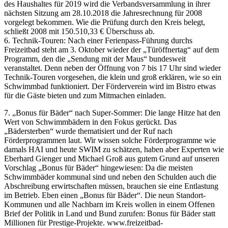
des Haushaltes für 2019 wird die Verbandsversammlung in ihrer
nächsten Sitzung am 28.10.2018 die Jahresrechnung für 2008
vorgelegt bekommen. Wie die Prüfung durch den Kreis belegt,
schließt 2008 mit 150.510,33 € Überschuss ab.
6. Technik-Touren: Nach einer Ferienpass-Führung durchs
Freizeitbad steht am 3. Oktober wieder der „Türöffnertag“ auf dem
Programm, den die „Sendung mit der Maus“ bundesweit
veranstaltet. Denn neben der Öffnung von 7 bis 17 Uhr sind wieder
Technik-Touren vorgesehen, die klein und groß erklären, wie so ein
Schwimmbad funktioniert. Der Förderverein wird im Bistro etwas
für die Gäste bieten und zum Mitmachen einladen.
7. „Bonus für Bäder“ nach Super-Sommer: Die lange Hitze hat den
Wert von Schwimmbädern in den Fokus gerückt. Das
„Bädersterben“ wurde thematisiert und der Ruf nach
Förderprogrammen laut. Wir wissen solche Förderprogramme wie
damals HAI und heute SWIM zu schätzen, haben aber Experten wie
Eberhard Gienger und Michael Groß aus gutem Grund auf unseren
Vorschlag „Bonus für Bäder“ hingewiesen: Da die meisten
Schwimmbäder kommunal sind und neben den Schulden auch die
Abschreibung erwirtschaften müssen, brauchen sie eine Entlastung
im Betrieb. Eben einen „Bonus für Bäder“. Die neun Standort-
Kommunen und alle Nachbarn im Kreis wollen in einem Offenen
Brief der Politik in Land und Bund zurufen: Bonus für Bäder statt
Millionen für Prestige-Projekte. www.freizeitbad-