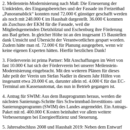
2. Meilenstein-Modernisierung nach Maß: Die Erneuerung der
Umkleiden, des Eingangsbereiches und der Fassade im Freizeitbad
„Panoramablick“ konnten rund 72.000 € günstiger geschafft werden
als noch mit 248.000 € im Haushalt dargestellt. 36.000 € kommen
als Zuschuss der EKM für die Fassade, weil die
Mitgliedsgemeinden Dietzhölztal und Eschenburg ihre Förderung
ans Bad geben. In gleicher Höhe ist an den insgesamt 15 Baustellen
dank Umsicht und Übersicht der Verantwortlichen gespart worden.
Zudem hätte man rd. 72.000 € für Planung ausgegeben, wenn wir
keine eigenen Experten hätten. Hierfür herzlichen Dank!
3. Förderverein ist prima Partner: Mit Anschaffungen im Wert von
fast 10.000 € hat sich der Förderverein bei unserer Meilenstein-
Modernisierung eingebracht. Mit den weiteren Plänen für dieses
Jahr peilt der Verein um Stefan Nadler in diesem Jahr Hilfen von
insgesamt etwa 20.000 € an, darunter allein rd. 4.000 € für das EC-
Terminal am Kassenautomat, das nun in Betrieb gegangen ist.
4. Antrag für SWIM: Aus dem Bauprogramm heraus, werden die
nächsten Sanierungs-Schritte fürs Schwimmbad-Investitions- und
Sanierungsprogramm (SWIM) des Landes angemeldet. Ein Antrags-
Paket mit rd. 400.000 € Kosten beinhaltet vor allem weitere
Verbesserungen bei Energieeffizienz und Steuerung.
5. Jahresabschluss 2008 und Haushalt 2019: Neben dem Entwurf