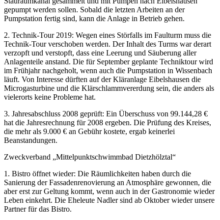
Stauraumkanal gesammelt und mit Pumpen nach Eibelshausen
gepumpt werden sollen. Sobald die letzten Arbeiten an der
Pumpstation fertig sind, kann die Anlage in Betrieb gehen.
2. Technik-Tour 2019: Wegen eines Störfalls im Faulturm muss die
Technik-Tour verschoben werden. Der Inhalt des Turms war derart
verzopft und verstopft, dass eine Leerung und Säuberung aller
Anlagenteile anstand. Die für September geplante Techniktour wird
im Frühjahr nachgeholt, wenn auch die Pumpstation in Wissenbach
läuft. Von Interesse dürften auf der Kläranlage Eibelshausen die
Microgasturbine und die Klärschlammvererdung sein, die anders als
vielerorts keine Probleme hat.
3. Jahresabschluss 2008 geprüft: Ein Überschuss von 99.144,28 €
hat die Jahresrechnung für 2008 ergeben. Die Prüfung des Kreises,
die mehr als 9.000 € an Gebühr kostete, ergab keinerlei
Beanstandungen.
Zweckverband „Mittelpunktschwimmbad Dietzhölztal“
1. Bistro öffnet wieder: Die Räumlichkeiten haben durch die
Sanierung der Fassadenrenovierung an Atmosphäre gewonnen, die
aber erst zur Geltung kommt, wenn auch in der Gastronomie wieder
Leben einkehrt. Die Eheleute Nadler sind ab Oktober wieder unsere
Partner für das Bistro.