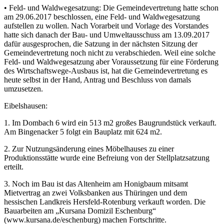
• Feld- und Waldwegesatzung: Die Gemeindevertretung hatte schon
am 29.06.2017 beschlossen, eine Feld- und Waldwegesatzung
aufstellen zu wollen. Nach Vorarbeit und Vorlage des Vorstandes
hatte sich danach der Bau- und Umweltausschuss am 13.09.2017
dafür ausgesprochen, die Satzung in der nächsten Sitzung der
Gemeindevertretung noch nicht zu verabschieden. Weil eine solche
Feld- und Waldwegesatzung aber Voraussetzung für eine Förderung
des Wirtschaftswege-Ausbaus ist, hat die Gemeindevertretung es
heute selbst in der Hand, Antrag und Beschluss von damals
umzusetzen.
Eibelshausen:
1. Im Dombach 6 wird ein 513 m2 großes Baugrundstück verkauft.
Am Bingenacker 5 folgt ein Bauplatz mit 624 m2.
2. Zur Nutzungsänderung eines Möbelhauses zu einer
Produktionsstätte wurde eine Befreiung von der Stellplatzsatzung
erteilt.
3. Noch im Bau ist das Altenheim am Honigbaum mitsamt
Mietvertrag an zwei Volksbanken aus Thüringen und dem
hessischen Landkreis Hersfeld-Rotenburg verkauft worden. Die
Bauarbeiten am „Kursana Domizil Eschenburg“
(www.kursana.de/eschenburg) machen Fortschritte.