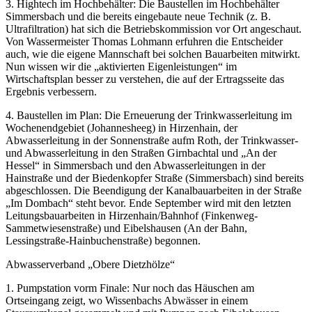
3. Hightech im Hochbehälter: Die Baustellen im Hochbehälter
Simmersbach und die bereits eingebaute neue Technik (z. B.
Ultrafiltration) hat sich die Betriebskommission vor Ort angeschaut.
Von Wassermeister Thomas Lohmann erfuhren die Entscheider
auch, wie die eigene Mannschaft bei solchen Bauarbeiten mitwirkt.
Nun wissen wir die „aktivierten Eigenleistungen“ im
Wirtschaftsplan besser zu verstehen, die auf der Ertragsseite das
Ergebnis verbessern.
4. Baustellen im Plan: Die Erneuerung der Trinkwasserleitung im
Wochenendgebiet (Johannesheeg) in Hirzenhain, der
Abwasserleitung in der Sonnenstraße aufm Roth, der Trinkwasser-
und Abwasserleitung in den Straßen Girnbachtal und „An der
Hessel“ in Simmersbach und den Abwasserleitungen in der
Hainstraße und der Biedenkopfer Straße (Simmersbach) sind bereits
abgeschlossen. Die Beendigung der Kanalbauarbeiten in der Straße
„Im Dombach“ steht bevor. Ende September wird mit den letzten
Leitungsbauarbeiten in Hirzenhain/Bahnhof (Finkenweg-
Sammetwiesenstraße) und Eibelshausen (An der Bahn,
Lessingstraße-Hainbuchenstraße) begonnen.
Abwasserverband „Obere Dietzhölze“
1. Pumpstation vorm Finale: Nur noch das Häuschen am
Ortseingang zeigt, wo Wissenbachs Abwässer in einem