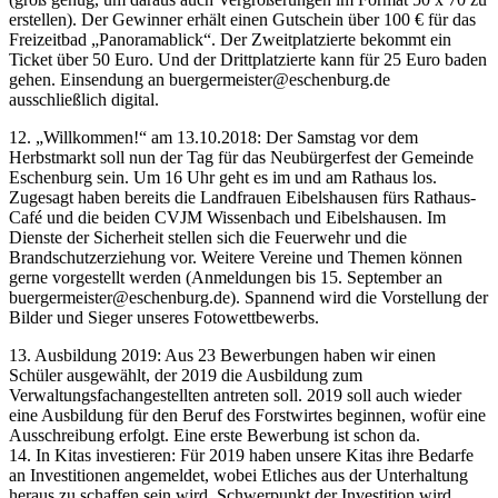
erstellen). Der Gewinner erhält einen Gutschein über 100 € für das
Freizeitbad „Panoramablick“. Der Zweitplatzierte bekommt ein
Ticket über 50 Euro. Und der Drittplatzierte kann für 25 Euro baden
gehen. Einsendung an buergermeister@eschenburg.de
ausschließlich digital.
12. „Willkommen!“ am 13.10.2018: Der Samstag vor dem
Herbstmarkt soll nun der Tag für das Neubürgerfest der Gemeinde
Eschenburg sein. Um 16 Uhr geht es im und am Rathaus los.
Zugesagt haben bereits die Landfrauen Eibelshausen fürs Rathaus-
Café und die beiden CVJM Wissenbach und Eibelshausen. Im
Dienste der Sicherheit stellen sich die Feuerwehr und die
Brandschutzerziehung vor. Weitere Vereine und Themen können
gerne vorgestellt werden (Anmeldungen bis 15. September an
buergermeister@eschenburg.de). Spannend wird die Vorstellung der
Bilder und Sieger unseres Fotowettbewerbs.
13. Ausbildung 2019: Aus 23 Bewerbungen haben wir einen
Schüler ausgewählt, der 2019 die Ausbildung zum
Verwaltungsfachangestellten antreten soll. 2019 soll auch wieder
eine Ausbildung für den Beruf des Forstwirtes beginnen, wofür eine
Ausschreibung erfolgt. Eine erste Bewerbung ist schon da.
14. In Kitas investieren: Für 2019 haben unsere Kitas ihre Bedarfe
an Investitionen angemeldet, wobei Etliches aus der Unterhaltung
heraus zu schaffen sein wird. Schwerpunkt der Investition wird