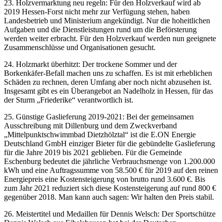
23. Holzvermarktung neu regeln: Für den Holzverkauf wird ab
2019 Hessen-Forst nicht mehr zur Verfügung stehen, haben
Landesbetrieb und Ministerium angekündigt. Nur die hoheitlichen
Aufgaben und die Dienstleistungen rund um die Beförsterung
werden weiter erbracht. Für den Holzverkauf werden nun geeignete
Zusammenschlüsse und Organisationen gesucht.
24. Holzmarkt überhitzt: Der trockene Sommer und der
Borkenkäfer-Befall machen uns zu schaffen. Es ist mit erheblichen
Schäden zu rechnen, deren Umfang aber noch nicht abzusehen ist.
Insgesamt gibt es ein Überangebot an Nadelholz in Hessen, für das
der Sturm „Friederike“ verantwortlich ist.
25. Günstige Gaslieferung 2019-2021: Bei der gemeinsamen
Ausschreibung mit Dillenburg und dem Zweckverband
„Mittelpunktschwimmbad Dietzhölztal“ ist die E.ON Energie
Deutschland GmbH einziger Bieter für die gebündelte Gaslieferung
für die Jahre 2019 bis 2021 geblieben. Für die Gemeinde
Eschenburg bedeutet die jährliche Verbrauchsmenge von 1.200.000
kWh und eine Auftragssumme von 58.500 € für 2019 auf den reinen
Energiepreis eine Kostensteigerung von brutto rund 3.600 €. Bis
zum Jahr 2021 reduziert sich diese Kostensteigerung auf rund 800 €
gegenüber 2018. Man kann auch sagen: Wir halten den Preis stabil.
26. Meistertitel und Medaillen für Dennis Welsch: Der Sportschütze