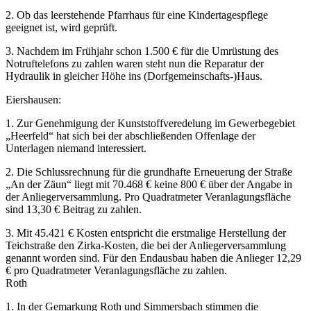
2. Ob das leerstehende Pfarrhaus für eine Kindertagespflege
geeignet ist, wird geprüft.
3. Nachdem im Frühjahr schon 1.500 € für die Umrüstung des
Notruftelefons zu zahlen waren steht nun die Reparatur der
Hydraulik in gleicher Höhe ins (Dorfgemeinschafts-)Haus.
Eiershausen:
1. Zur Genehmigung der Kunststoffveredelung im Gewerbegebiet
„Heerfeld“ hat sich bei der abschließenden Offenlage der
Unterlagen niemand interessiert.
2. Die Schlussrechnung für die grundhafte Erneuerung der Straße
„An der Zäun“ liegt mit 70.468 € keine 800 € über der Angabe in
der Anliegerversammlung. Pro Quadratmeter Veranlagungsfläche
sind 13,30 € Beitrag zu zahlen.
3. Mit 45.421 € Kosten entspricht die erstmalige Herstellung der
Teichstraße den Zirka-Kosten, die bei der Anliegerversammlung
genannt worden sind. Für den Endausbau haben die Anlieger 12,29
€ pro Quadratmeter Veranlagungsfläche zu zahlen.
Roth
1. In der Gemarkung Roth und Simmersbach stimmen die