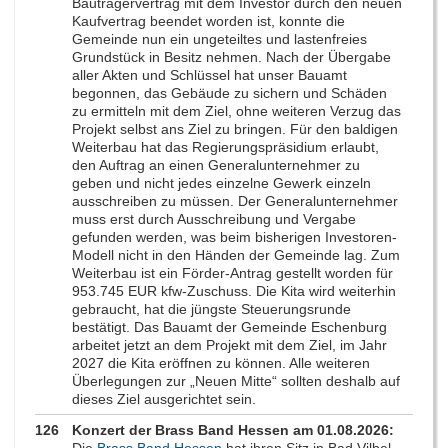
Bauträgervertrag mit dem Investor durch den neuen
Kaufvertrag beendet worden ist, konnte die
Gemeinde nun ein ungeteiltes und lastenfreies
Grundstück in Besitz nehmen. Nach der Übergabe
aller Akten und Schlüssel hat unser Bauamt
begonnen, das Gebäude zu sichern und Schäden
zu ermitteln mit dem Ziel, ohne weiteren Verzug das
Projekt selbst ans Ziel zu bringen. Für den baldigen
Weiterbau hat das Regierungspräsidium erlaubt,
den Auftrag an einen Generalunternehmer zu
geben und nicht jedes einzelne Gewerk einzeln
ausschreiben zu müssen. Der Generalunternehmer
muss erst durch Ausschreibung und Vergabe
gefunden werden, was beim bisherigen Investoren-
Modell nicht in den Händen der Gemeinde lag. Zum
Weiterbau ist ein Förder-Antrag gestellt worden für
953.745 EUR kfw-Zuschuss. Die Kita wird weiterhin
gebraucht, hat die jüngste Steuerungsrunde
bestätigt. Das Bauamt der Gemeinde Eschenburg
arbeitet jetzt an dem Projekt mit dem Ziel, im Jahr
2027 die Kita eröffnen zu können. Alle weiteren
Überlegungen zur „Neuen Mitte“ sollten deshalb auf
dieses Ziel ausgerichtet sein.
126
Konzert der Brass Band Hessen am 01.08.2026: