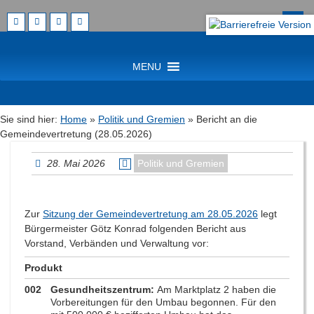
Zum
Suche
Artikel
nach:
Springen
Zum
MENU
Inhalt
Menü
Springen
Sie sind hier:
Home
»
Politik und Gremien
»
Bericht an die
Gemeindevertretung (28.05.2026)
28. Mai 2026
Politik und Gremien
Zur
Sitzung der Gemeindevertretung am 28.05.2026
legt
Bürgermeister Götz Konrad folgenden Bericht aus
Vorstand, Verbänden und Verwaltung vor:
Produkt
002
Gesundheitszentrum:
Am Marktplatz 2 haben die
Vorbereitungen für den Umbau begonnen. Für den