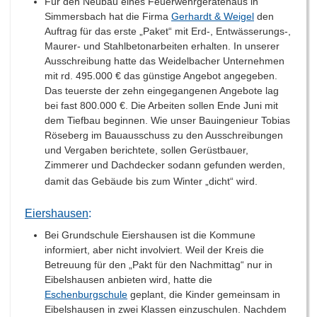
Für den Neubau eines Feuerwehrgerätehaus in
Simmersbach hat die Firma
Gerhardt & Weigel
den
Auftrag für das erste „Paket“ mit Erd-, Entwässerungs-,
Maurer- und Stahlbetonarbeiten erhalten. In unserer
Ausschreibung hatte das Weidelbacher Unternehmen
mit rd. 495.000 € das günstige Angebot angegeben.
Das teuerste der zehn eingegangenen Angebote lag
bei fast 800.000 €. Die Arbeiten sollen Ende Juni mit
dem Tiefbau beginnen. Wie unser Bauingenieur Tobias
Röseberg im Bauausschuss zu den Ausschreibungen
und Vergaben berichtete, sollen Gerüstbauer,
Zimmerer und Dachdecker sodann gefunden werden,
damit das Gebäude bis zum Winter „dicht“ wird.
Eiershausen
:
Bei Grundschule Eiershausen ist die Kommune
informiert, aber nicht involviert. Weil der Kreis die
Betreuung für den „Pakt für den Nachmittag“ nur in
Eibelshausen anbieten wird, hatte die
Eschenburgschule
geplant, die Kinder gemeinsam in
Eibelshausen in zwei Klassen einzuschulen. Nachdem