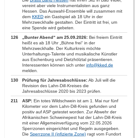
Die
Brass Band Hessen
hat ihren Sitz in Bad Vilbel,
vereint aber viele Instrumentalisten aus ganz
Hessen. Das Auswahl-Ensemble will zusammen mit
dem
KKED
ein Gastspiel ab 18 Uhr in der
Mehrzweckhalle gestalten. Der Eintritt ist frei, um
eine Spende wird gebeten.
126
„Bunter Abend“ am 25.09.2026:
Bei freiem Eintritt
heißt es ab 18 Uhr „Bühne frei“ in der
Mehrzweckhalle. Der Kulturkreis möchte
Unterhaltungs-Talente und musikalische Künstler
aus Eschenburg und Dietzhölztal präsentieren.
Interessenten können sich unter
info@kked.de
melden.
130
Prüfung für Jahresabschlüsse:
Ab Juli will die
Revision des Lahn-Dill-Kreises die
Jahresabschlüsse 2020 bis 2023 prüfen.
211
ASP:
Ein totes Wildschwein ist am 1. Mai nur fünf
Kilometer vor dem Lahn-Dill-Kreis gefunden und
positiv auf ASP getestet worden. Zur Abwehr der
Afrikanischen Schweinepest hat der Lahn-Dill-Kreis
mit einer Allgemeinverfügung vom 22.05.2026
Sperrzonen eingerichtet und Regeln ausgegeben.
Die
Sperrzone II (infizierte Zone)
ragt vom Fundort