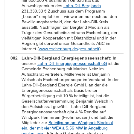
mit 500.000 € bezifferten Umbau hat das
Auswahlgremium des
Lahn-Dill-Berglands
231.339,33 € Zuschuss aus dem Programm
„Leader“ empfohlen – wir warten nur noch auf den
Bewilligungsbescheid, den der Lahn-Dill-Kreis
ausstellt. Nachfragen zur Bergland Medizin als
Träger des Gesundheitszentrums Eschenburg, der
vielfältigen Kooperation mit Dietzhölztal und in der
Region gibt derweil unser Gesundheits-ABC im
Internet (
www.eschenburg.de/gesundheit
).
002
Lahn-Dill-Bergland Energiegenossenschaft:
In
unserer
Lahn-Dill-Energiegenossenschaft eG
ist die
Gemeinde Eschenburg mit Markus Neitz im
Aufsichtsrat vertreten. Mittlerweile ist Benjamin
Welsch als Eschenburger sogar im Vorstand. In der
Lahn-Dill-Bergland Energie GmbH, an der die
Energiegenossenschaft als Basis breiter
Bürgerbeteiligung mit 10 % beteiligt ist, hat die
Gesellschafterversammlung Benjamin Welsch in
den Aufsichtsrat gewählt. Lahn-Dill-Bergland
Energiegenossenschaft gibt 4 % Rendite auf
Windpark Hemmrain (Frohnhausen) und lädt die
Mitglieder zur
Beteiligung am Windpark Stocksol
ein, der mit vier WEA à 5,56 MW in Angelburg
geplant wird.
Für den Galgenberg steht die