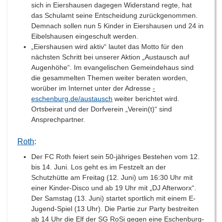
sich in Eiershausen dagegen Widerstand regte, hat
das Schulamt seine Entscheidung zurückgenommen.
Demnach sollen nun 5 Kinder in Eiershausen und 24 in
Eibelshausen eingeschult werden.
„Eiershausen wird aktiv“ lautet das Motto für den
nächsten Schritt bei unserer Aktion „Austausch auf
Augenhöhe“. Im evangelischen Gemeindehaus sind
die gesammelten Themen weiter beraten worden,
worüber im Internet unter der Adresse
-
eschenburg.de/austausch
weiter berichtet wird.
Ortsbeirat und der Dorfverein „Verein(t)“ sind
Ansprechpartner.
Roth
:
Der FC Roth feiert sein 50-jähriges Bestehen vom 12.
bis 14. Juni. Los geht es im Festzelt an der
Schutzhütte am Freitag (12. Juni) um 16:30 Uhr mit
einer Kinder-Disco und ab 19 Uhr mit „DJ Afterworx“.
Der Samstag (13. Juni) startet sportlich mit einem E-
Jugend-Spiel (13 Uhr). Die Partie zur Party bestreiten
ab 14 Uhr die Elf der SG RoSi gegen eine Eschenburg-