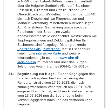
in NRW in den Lahn-Dill-Kreis hinein und verläuft
über die Haigerer Stadtteile Allendorf, Steinbach,
Fellerdilln, Dillbrecht und Offdilln, Nieder- und
Oberroßbach und Weidelbach (nördlich der L3044)
bis nach Dietzhölztal, wo Rittershausen und
Mandeln vollständig im betroffenen Bereich liegen.
Auf Rittershäuser Gemarkung wurde nach dem
Forsthaus in der Struth eine zweite
Kadaversammelstelle eingerichtet. Restriktionen wie
Jagdregulierungen und Duldungspflichten für
Suchteams sind festgelegt. Die angrenzende
Sperrzone I als „Pufferzone“
ragt in Eschenburg
hinein. Eine
interaktive Karte
und weitere
Informationen gibt es unter
www.lahn-dill-
kreis.de/asp
im Internet und über das Bürger-
Telefon des Veterinäramtes (06441 407-8010).
311
Begründung zur Klage:
Zu der Klage gegen den
Straßenbeitragsbescheid zur Sanierung der
Rehgartenstraße vom 17.10.2023, die nach
zurückgewiesenem Widerspruch am 12.01.2025
eingereicht worden ist, reicht ein Anwaltsschreiben
vom 18.05.2026 nun die Begründung beim
Verwaltungsgericht nach und das Verfahren kann
beginnen.