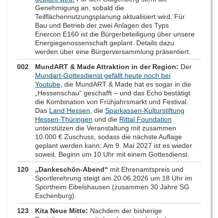
Genehmigung an, sobald die
Teilflächennutzungsplanung aktualisiert wird. Für
Bau und Betrieb der zwei Anlagen des Typs
Enercon E160 ist die Bürgerbeteiligung über unsere
Energiegenossenschaft geplant. Details dazu
werden über eine Bürgerversammlung präsentiert.
002
MundART & Made Attraktion in der Region:
Der
Mundart-Gottesdienst gefällt heute noch bei
Youtube
, die MundART & Made hat es sogar in die
„Hessenschau“ geschafft – und das Echo bestätigt
die Kombination von Frühjahrsmarkt und Festival.
Das
Land Hessen
, die
Sparkassen-Kulturstiftung
Hessen-Thüringen
und die
Rittal Foundation
unterstützen die Veranstaltung mit zusammen
10.000 € Zuschuss, sodass die nächste Auflage
geplant werden kann: Am 9. Mai 2027 ist es wieder
soweit. Beginn um 10 Uhr mit einem Gottesdienst.
120
„Dankeschön-Abend“
mit Ehrenamtspreis und
Sportlerehrung steigt am 20.06.2026 um 18 Uhr im
Sportheim Eibelshausen (zusammen 30 Jahre SG
Eschenburg).
123
Kita Neue Mitte:
Nachdem der bisherige