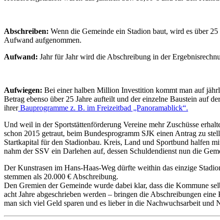
Abschreiben:
Wenn die Gemeinde ein Stadion baut, wird es über 25 J
Aufwand aufgenommen.
Aufwand:
Jahr für Jahr wird die Abschreibung in der Ergebnisrechn
Aufwiegen:
Bei einer halben Million Investition kommt man auf jä
Betrag ebenso über 25 Jahre aufteilt und der einzelne Baustein auf de
ihrer
Bauprogramme z. B. im Freizeitbad „Panoramablick“.
Und weil in der Sportstättenförderung Vereine mehr Zuschüsse erhal
schon 2015 getraut, beim Bundesprogramm SJK einen Antrag zu stelle
Startkapital für den Stadionbau. Kreis, Land und Sportbund halfen mi
nahm der SSV ein Darlehen auf, dessen Schuldendienst nun die Gemein
Der Kunstrasen im Hans-Haas-Weg dürfte weithin das einzige Stadion 
stemmen als 20.000 € Abschreibung.
Den Gremien der Gemeinde wurde dabei klar, dass die Kommune selbst
acht Jahre abgeschrieben werden – bringen die Abschreibungen eine
man sich viel Geld sparen und es lieber in die Nachwuchsarbeit und N