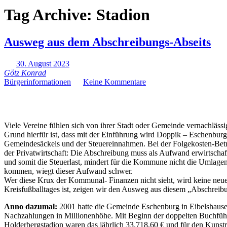
Tag Archive:
Stadion
Ausweg aus dem Abschreibungs-Abseits
30. August 2023
Götz Konrad
Bürgerinformationen
Keine Kommentare
Viele Vereine fühlen sich von ihrer Stadt oder Gemeinde vernachlässi
Grund hierfür ist, dass mit der Einführung wird Doppik – Eschenburg
Gemeindesäckels und der Steuereinnahmen. Bei der Folgekosten-Betra
der Privatwirtschaft: Die Abschreibung muss als Aufwand erwirtscha
und somit die Steuerlast, mindert für die Kommune nicht die Umlag
kommen, wiegt dieser Aufwand schwer.
Wer diese Krux der Kommunal- Finanzen nicht sieht, wird keine neu
Kreisfußballtages ist, zeigen wir den Ausweg aus diesem „Abschreib
A
nno dazumal:
2001 hatte die Gemeinde Eschenburg in Eibelshause
Nachzahlungen in Millionenhöhe. Mit Beginn der doppelten Buchführun
Holderbergstadion waren das jährlich 33.718,60 € und für den Kunst