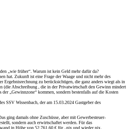
urden „wie früher“. Warum ist kein Geld mehr dafür da?
en hat. Zukunft ist eine Frage der Waage und nicht mehr des
 Ergebnisrechnung zu berücksichtigen, die ganz anders wiegt als in
(die Abschreibung , die in der Privatwirtschaft den Gewinn mindert
us der „Gewinnzone“ kommen, sondern bestenfalls auf die Kosten
s des SSV Wissenbach, der am 15.03.2024 Gastgeber des
Das ging damals ohne Zuschüsse, aber mit Gewerbesteuer-
ellt, sondern auch erwirtschaftet werden. Für das
fwand in Höhe von 52.761,60 € für „nix und wieder nix.