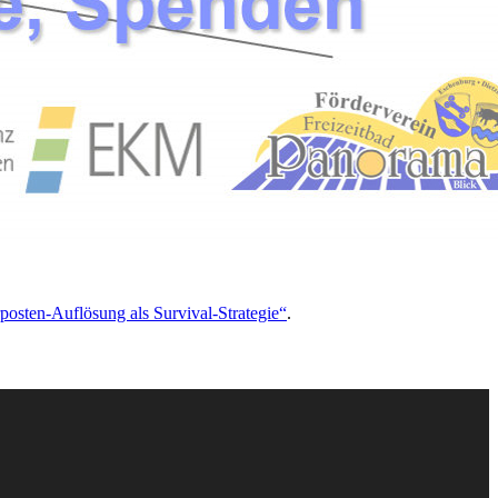
posten-Auflösung als Survival-Strategie“
.