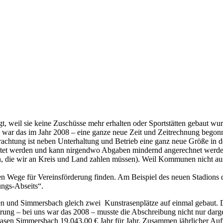
gt, weil sie keine Zuschüsse mehr erhalten oder Sportstätten gebaut w
 war das im Jahr 2008 – eine ganze neue Zeit und Zeitrechnung begonn
chtung ist neben Unterhaltung und Betrieb eine ganz neue Größe in der
ftet werden und kann nirgendwo Abgaben mindernd angerechnet werden 
en, die wir an Kreis und Land zahlen müssen). Weil Kommunen nicht a
en Wege für Vereinsförderung finden. Am Beispiel des neuen Stadion
ungs-Abseits“.
n und Simmersbach gleich zwei Kunstrasenplätze auf einmal gebaut. 
g – bei uns war das 2008 – musste die Abschreibung nicht nur dargest
rasen Simmersbach 19.043,00 € Jahr für Jahr. Zusammen jährlicher Au