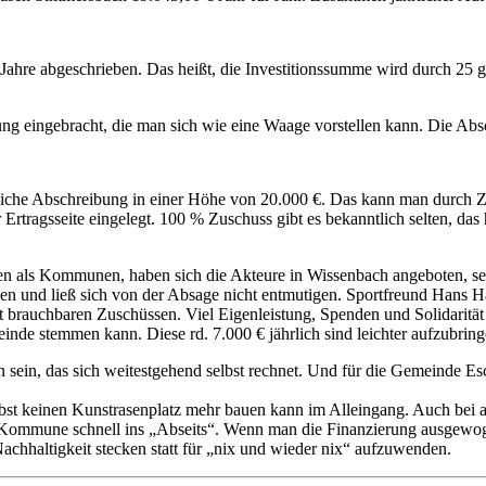
ahre abgeschrieben. Das heißt, die Investitionssumme wird durch 25 g
ung eingebracht, die man sich wie eine Waage vorstellen kann. Die Ab
hrliche Abschreibung in einer Höhe von 20.000 €. Das kann man durch
r Ertragsseite eingelegt. 100 % Zuschuss gibt es bekanntlich selten, d
ten als Kommunen, haben sich die Akteure in Wissenbach angeboten, se
n und ließ sich von der Absage nicht entmutigen. Sportfreund Hans H
t brauchbaren Zuschüssen. Viel Eigenleistung, Spenden und Solidarität 
de stemmen kann. Diese rd. 7.000 € jährlich sind leichter aufzubring
sein, das sich weitestgehend selbst rechnet. Und für die Gemeinde Esc
 keinen Kunstrasenplatz mehr bauen kann im Alleingang. Auch bei and
 Kommune schnell ins „Abseits“. Wenn man die Finanzierung ausgewogen
achhaltigkeit stecken statt für „nix und wieder nix“ aufzuwenden.