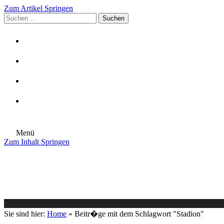
Zum Artikel Springen
Suchen
nach:
Menü
Zum Inhalt Springen
Die Gemeinde
Aktuelles
Im Rathaus
Leben in Eschenburg
Aus dem Rathaus
Bürgerinformationen
Sie sind hier:
Home
»
Beitr�ge mit dem Schlagwort "Stadion"