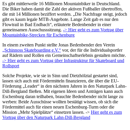
Es gibt mittlerweile 16 Millionen Mountainbiker in Deutschland.
Die Biker haben damit die Zahl der aktiven Fußballer übertroffen,
die mit 14 Millionen beziffert werden. „Die Nachfrage steigt, jedoch
gibt es kaum legale MTB-Angebote. Lange Zeit gab es nur den
Flowtrail in Bad Endbach“, erläuterte Bedenbender in einer
gemeinsamen Ausschusssitzung.
-> Hier geht es zum Vortrag über
Mountainbike-Strecken für Eschenburg
In einem zweiten Punkt stellte Jonas Bedenbender den Verein
„Schinnoss Skateboarding e.V.“
vor, der für die Individualsportler
auf Rädern und Rollen ein Gemeinschaftserlebnis gestalten möchte.
-> Hier geht es zum Vortrag über Infrastruktrur für Skateboard und
Rollsport
Solche Projekte, wie sie in Sinn und Dietzhölztal gestartet sind,
lassen sich auch mit Fördermitteln finanzieren, die über die EU-
Förderung „Leader“ in den nächsten Jahren in den Naturpark Lahn-
Dill-Bergland fließen. Mit eigenen Ideen und Anträgen kann auch
Eschenburg daran teilhaben, brauchte Bedenbender nicht lange zu
werben: Beide Ausschüsse wollten bestätigt wissen, ob sich die
Fördermittel auch für einen neuen Eschenburg-Turm oder die
Mission „Mehr Spielplätze“ einsetzen lassen. ->
Hier geht es zum
Vortrag über den Naturpark Lahn-Dill-Bergland