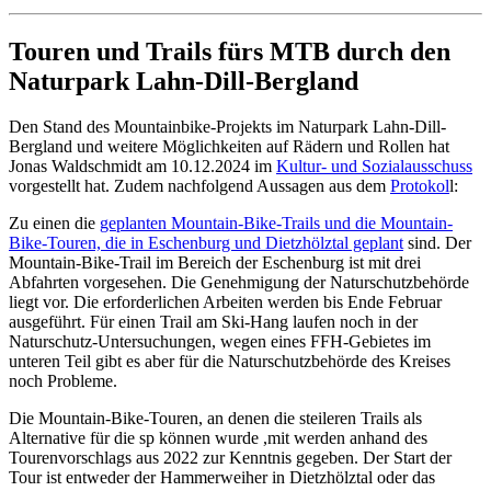
Touren und Trails fürs MTB durch den
Naturpark Lahn-Dill-Bergland
Den Stand des Mountainbike-Projekts im Naturpark Lahn-Dill-
Bergland und weitere Möglichkeiten auf Rädern und Rollen hat
Jonas Waldschmidt am 10.12.2024 im
Kultur- und Sozialausschuss
vorgestellt hat. Zudem nachfolgend Aussagen aus dem
Protokol
l:
Zu einen die
geplanten Mountain-Bike-Trails und die Mountain-
Bike-Touren, die in Eschenburg und Dietzhölztal geplant
sind. Der
Mountain-Bike-Trail im Bereich der Eschenburg ist mit drei
Abfahrten vorgesehen. Die Genehmigung der Naturschutzbehörde
liegt vor. Die erforderlichen Arbeiten werden bis Ende Februar
ausgeführt. Für einen Trail am Ski-Hang laufen noch in der
Naturschutz-Untersuchungen, wegen eines FFH-Gebietes im
unteren Teil gibt es aber für die Naturschutzbehörde des Kreises
noch Probleme.
Die Mountain-Bike-Touren, an denen die steileren Trails als
Alternative für die sp können wurde ,mit werden anhand des
Tourenvorschlags aus 2022 zur Kenntnis gegeben. Der Start der
Tour ist entweder der Hammerweiher in Dietzhölztal oder das