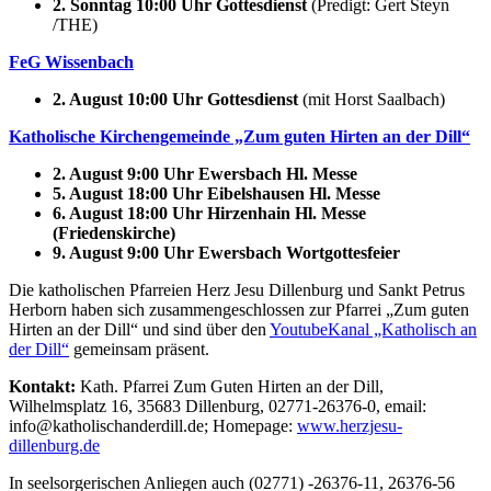
2. Sonntag 10:00 Uhr Gottesdienst
(Predigt: Gert Steyn
/THE)
FeG Wissenbach
2. August 10:00 Uhr Gottesdienst
(mit Horst Saalbach)
Katholische Kirchengemeinde „Zum guten Hirten an der Dill“
2. August 9:00 Uhr Ewersbach Hl. Messe
5. August 18:00 Uhr Eibelshausen Hl. Messe
6. August 18:00 Uhr Hirzenhain Hl. Messe
(Friedenskirche)
9. August 9:00 Uhr Ewersbach Wortgottesfeier
Die katholischen Pfarreien Herz Jesu Dillenburg und Sankt Petrus
Herborn habe
n sich zusammengeschlossen zur Pfarrei „Zum guten
Hirten an der Dill“ und sind über den
YoutubeKanal „Katholisch an
der Dill“
gemeinsam präsent.
Kontakt:
Kath. Pfarrei Zum Guten Hirten an der Dill,
Wilhelmsplatz 16, 35683 Dillenburg, 02771-26376-0, email:
info@katholischanderdill.de; Homepage:
www.herzjesu-
dillenburg.de
In seelsorgerischen Anliegen auch (02771) -26376-11, 26376-56