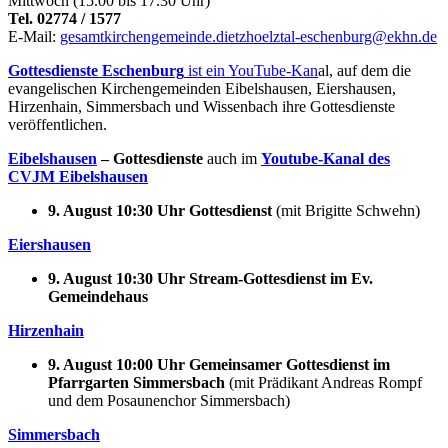
Mittwoch (15.00 bis 17.30 Uhr)
Tel. 02774 / 1577
E-Mail:
gesamtkirchengemeinde.dietzhoelztal-eschenburg@ekhn.de
Gottesdienste Eschenburg
ist ein YouTube-Kan
al, auf dem die
evangelischen Kirchengemeinden Eibelshausen, Eiershausen,
Hirzenhain, Simmersbach und Wissenbach ihre Gottesdienste
veröffentlichen.
Eibelshausen
–
Gottesdienste
auch
im
Youtube-Kanal des
CVJM Eibelshausen
9. August 10:30 Uhr Gottesdienst
(mit Brigitte Schwehn)
Eiershausen
9. August 10:30 Uhr Stream-Gottesdienst im Ev.
Gemeindehaus
Hirzenhain
9. August 10:00 Uhr Gemeinsamer Gottesdienst im
Pfarrgarten Simmersbach
(mit Prädikant Andreas Rompf
und dem Posaunenchor Simmersbach)
Simmersbach