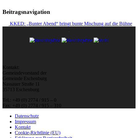
Beitragsnavigation
KKED: „Bunter Abend“ bringt bunte Mischung auf die Bühne
Kontakt:
Gemeindevorstand der
Gemeinde Eschenburg
Nassauer Straße 11
35713 Eschenburg
Tel.: +49 (0) 2774 / 915 – 0
Fax: +49 (0) 2774 / 915 – 310
Datenschutz
Impressum
Kontakt
Cookie-Richtlinie (EU)