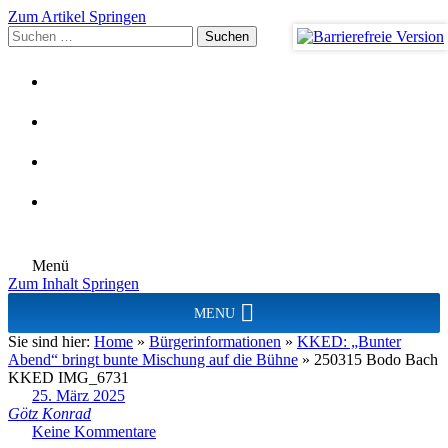
Zum Artikel Springen
Suchen
nach:
Menü
Zum Inhalt Springen
MENU
Sie sind hier:
Home
»
Bürgerinformationen
»
KKED: „Bunter
Abend“ bringt bunte Mischung auf die Bühne
»
250315 Bodo Bach
KKED IMG_6731
25. März 2025
Götz Konrad
Keine Kommentare