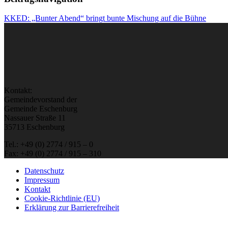
KKED: „Bunter Abend“ bringt bunte Mischung auf die Bühne
Kontakt:
Gemeindevorstand der
Gemeinde Eschenburg
Nassauer Straße 11
35713 Eschenburg
Tel.: +49 (0) 2774 / 915 – 0
Fax: +49 (0) 2774 / 915 – 310
Datenschutz
Impressum
Kontakt
Cookie-Richtlinie (EU)
Erklärung zur Barrierefreiheit