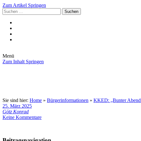
Zum Artikel Springen
Suchen
nach:
Menü
Zum Inhalt Springen
Die Gemeinde
Aktuelles
Im Rathaus
Leben in Eschenburg
Aus dem Rathaus
Bürgerinformationen
Sie sind hier:
Home
»
Bürgerinformationen
»
KKED: „Bunter Abend“ 
25. März 2025
Götz Konrad
Keine Kommentare
Beitragsnavigation