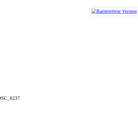
smus
DSC_6237