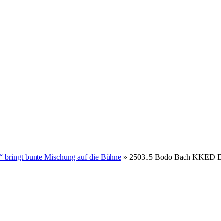
Politik
Leben & Wohnen
Freizeit & Touri
Gremien & Wahlen
Bauen und Familie
Aktives Eschenburg
bringt bunte Mischung auf die Bühne
»
250315 Bodo Bach KKED 