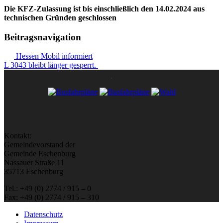
Die KFZ-Zulassung ist bis einschließlich den 14.02.2024 aus
technischen Gründen geschlossen
Beitragsnavigation
Hessen Mobil informiert
L 3043 bleibt länger gesperrt.
Kontakt:
Gemeindevorstand der
Gemeinde Eschenburg
Nassauer Straße 11
35713 Eschenburg
Tel.: +49 (0) 2774 / 915 – 0
Fax: +49 (0) 2774 / 915 – 310
Datenschutz