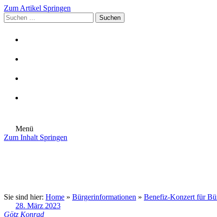
Zum Artikel Springen
Suchen
nach:
Menü
Zum Inhalt Springen
Die Gemeinde
Aktuelles
Im Rathaus
Leben in Eschenburg
Aus dem Rathaus
Bürgerinformationen
Sie sind hier:
Home
»
Bürgerinformationen
»
Benefiz-Konzert für Bü
28. März 2023
Götz Konrad