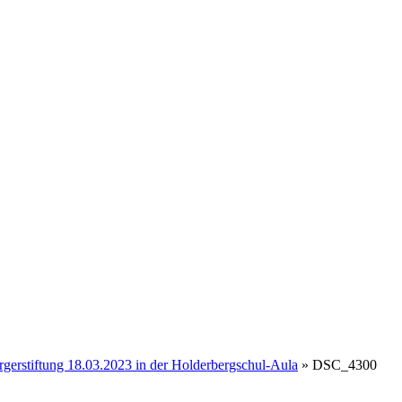
Politik
Leben & Wohnen
Freizeit & Touri
Gremien & Wahlen
Bauen und Familie
Aktives Eschenburg
rgerstiftung 18.03.2023 in der Holderbergschul-Aula
»
DSC_4300