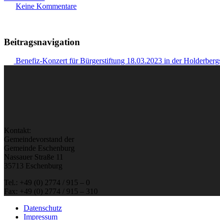
Keine Kommentare
Beitragsnavigation
Benefiz-Konzert für Bürgerstiftung 18.03.2023 in der Holderber
Kontakt:
Gemeindevorstand der
Gemeinde Eschenburg
Nassauer Straße 11
35713 Eschenburg
Tel.: +49 (0) 2774 / 915 – 0
Fax: +49 (0) 2774 / 915 – 310
Datenschutz
Impressum