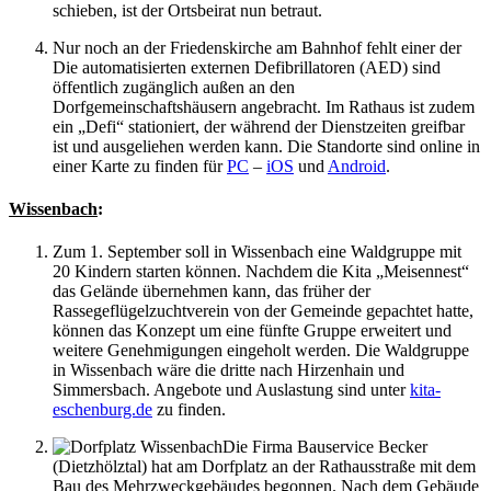
schieben, ist der Ortsbeirat nun betraut.
Nur noch an der Friedenskirche am Bahnhof fehlt einer der
Die automatisierten externen Defibrillatoren (AED) sind
öffentlich zugänglich außen an den
Dorfgemeinschaftshäusern angebracht. Im Rathaus ist zudem
ein „Defi“ stationiert, der während der Dienstzeiten greifbar
ist und ausgeliehen werden kann. Die Standorte sind online in
einer Karte zu finden für
PC
–
iOS
und
Android
.
Wissenbach
:
Zum 1. September soll in Wissenbach eine Waldgruppe mit
20 Kindern starten können. Nachdem die Kita „Meisennest“
das Gelände übernehmen kann, das früher der
Rassegeflügelzuchtverein von der Gemeinde gepachtet hatte,
können das Konzept um eine fünfte Gruppe erweitert und
weitere Genehmigungen eingeholt werden. Die Waldgruppe
in Wissenbach wäre die dritte nach Hirzenhain und
Simmersbach. Angebote und Auslastung sind unter
kita-
eschenburg.de
zu finden.
Die Firma Bauservice Becker
(Dietzhölztal) hat am Dorfplatz an der Rathausstraße mit dem
Bau des Mehrzweckgebäudes begonnen. Nach dem Gebäude