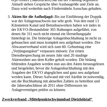
Aktuell stehen Gespräche über Ausbaugröße und Ziele an.
Dazu wird weiterhin nach Fördermitteln Ausschau gehalten.
Akten für die Aufholjagd:
Bis zur Einführung der Doppik
war der Anlagennachweis nur sehr grob. Von den rund 13
Kilometern Kanal und Betonbauwerken haben wir indes in
der EKVO-Bestandsliste 365 Haltungen aufgeführt, von
denen für 311 noch nicht einmal ein Herstellungsjahr
hinterlegt ist. Die bisherige Anlagenbuchhaltung ist nicht zu
gebrauchen und muss komplett neu aufgebaut werden. Der
Abwasserverband wird sich zum 60. Geburtstag eine
„Verjüngungskur“ verpassen müssen: Zur ersten
Dienstbesprechung im neuen Jahr sind 20 staubige
Aktenordner aus dem Keller geholt worden. Die bislang
fehlenden Angaben werden nun aus den Akten herausgelesen
und hergeleitet, bevor die Anlagenbuchhaltung mit den
Angaben der EKVO abgeglichen und ganz neu aufgebaut
werden kann. Dieser Aufwand mit viel Akribie ist notwendig,
um die Buchhaltung mit aktuellen Zahlen zu betreiben und
die Jahresabschlüsse ab 2011 ohne Differenzen im
Anlagevermögen prüfen zu können.
Zweckverband „Mittelpunktschwimmbad Dietzhölztal“