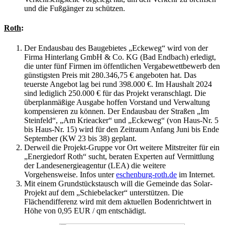
und die Fußgänger zu schützen.
Roth
:
Der Endausbau des Baugebietes „Eckeweg“ wird von der
Firma Hinterlang GmbH & Co. KG (Bad Endbach) erledigt,
die unter fünf Firmen im öffentlichen Vergabewettbewerb den
günstigsten Preis mit 280.346,75 € angeboten hat. Das
teuerste Angebot lag bei rund 398.000 €. Im Haushalt 2024
sind lediglich 250.000 € für das Projekt veranschlagt. Die
überplanmäßige Ausgabe hoffen Vorstand und Verwaltung
kompensieren zu können. Der Endausbau der Straßen „Im
Steinfeld“, „Am Krieacker“ und „Eckeweg“ (von Haus-Nr. 5
bis Haus-Nr. 15) wird für den Zeitraum Anfang Juni bis Ende
September (KW 23 bis 38) geplant.
Derweil die Projekt-Gruppe vor Ort weitere Mitstreiter für ein
„Energiedorf Roth“ sucht, beraten Experten auf Vermittlung
der Landesenergieagentur (LEA) die weitere
Vorgehensweise. Infos unter
eschenburg-roth.de
im Internet.
Mit einem Grundstückstausch will die Gemeinde das Solar-
Projekt auf dem „Schiebelacker“ unterstützen. Die
Flächendifferenz wird mit dem aktuellen Bodenrichtwert in
Höhe von 0,95 EUR / qm entschädigt.