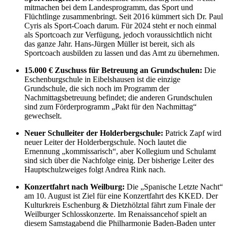
mitmachen bei dem Landesprogramm, das Sport und
Flüchtlinge zusammenbringt. Seit 2016 kümmert sich Dr. Paul
Cyris als Sport-Coach darum. Für 2024 steht er noch einmal
als Sportcoach zur Verfügung, jedoch voraussichtlich nicht
das ganze Jahr. Hans-Jürgen Müller ist bereit, sich als
Sportcoach ausbilden zu lassen und das Amt zu übernehmen.
15.000 € Zuschuss für Betreuung an Grundschulen:
Die
Eschenburgschule in Eibelshausen ist die einzige
Grundschule, die sich noch im Programm der
Nachmittagsbetreuung befindet; die anderen Grundschulen
sind zum Förderprogramm „Pakt für den Nachmittag“
gewechselt.
Neuer Schulleiter der Holderbergschule:
Patrick Zapf wird
neuer Leiter der Holderbergschule. Noch lautet die
Ernennung „kommissarisch“, aber Kollegium und Schulamt
sind sich über die Nachfolge einig. Der bisherige Leiter des
Hauptschulzweiges folgt Andrea Rink nach.
Konzertfahrt nach Weilburg:
Die „Spanische Letzte Nacht“
am 10. August ist Ziel für eine Konzertfahrt des KKED. Der
Kulturkreis Eschenburg & Dietzhölztal fährt zum Finale der
Weilburger Schlosskonzerte. Im Renaissancehof spielt an
diesem Samstagabend die Philharmonie Baden-Baden unter