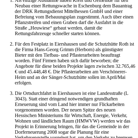
Als einzige Ausnahme haben Kreis und Gemeinde für den
Neubau einer Rettungswache in Eschenburg dem Bauantrag
der DRK Rettungsdienst Mittelhessen GmbH und einer
Befreiung vom Bebauungsplan zugestimmt. Auch über einen
Pflanzstreifen und einen Graben darf die Ausfahrt in die
Straße „Heuwiese“ gebaut werden, damit die
Rettungsfahrzeuge schneller starten können.
Für den Festplatz in Eiershausen und die Schutzhütte Roth ist
die Firma Hans-Georg Grimm (Herborn) als günstigster
Bieter mit den Tiefbau- und Pflasterarbeiten beauftragt
worden. Fünf Firmen haben sich dafür beworben; die
Angebote für diese beiden Projekte lagen zwischen 32.765,46
€ und 45.448,48 €. Die Pflasterarbeiten am Verschönerer-
Heim und an der Sänger-Schutzhütte sollen im April/Mai
erfolgen.
Die Ortsdurchfahrt in Eiershausen ist eine Landesstraße (L
3043). Statt einer dringend notwendigen grundhaften
Erneuerung sind vom Land hier immer nur Flickarbeiten
vorgenommen worden. Der neuen Spitze des neuen
Hessischen Ministeriums für Wirtschaft, Energie, Verkehr,
Wohnen und ländlichen Raum (HMWVW) werden wir das
Projekt in Erinnerung bringen, für das die Gemeinde in der
Dorferneuerung 2008 sogar die Planung für eine
Verkehrsengstelle vorgelegt hat, um den Verkehr zu bremsen