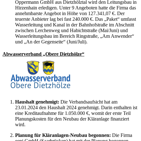
Oppermann GmbH aus Dietzhölztal wird den Leitungsbau in
Hirzenhain erledigen. Unter 9 Angeboten hatte die Firma das
annehmbarste Angebot in Höhe von 127.341,07 €. Der
teuerste Anbieter lag bei fast 240.000 €. Das „Paket“ umfasst
Wasserleitung und Kanal in der Bahnhofstraße im Abschnitt
zwischen Lerchenweg und Habichtstraße (Mai/Juni) und
Wasserleitungsbau im Bereich Ringstraße, „Am Anwender“
und „An der Gegenseite“ (Juni/Juli).
Abwasserverband „Obere Dietzhölze“
Haushalt genehmigt:
Die Verbandsaufsicht hat am
23.01.2024 den Haushalt 2024 genehmigt. Darin enthalten ist
eine Kreditaufnahme für 1.050.000 €, womit der erste Teil
Planungskosten für den Neubau der Kläranlage finanziert
wird.
Planung für Kläranlagen-Neubau begonnen:
Die Firma
eepi GmbH (Saarbrücken) hat mit der Planung begonnen.