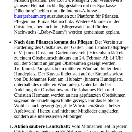
Mission gestalten. Die 1.075 € Preisgeld vom Wettbewerb
„Unsere Heimat nachhaltig gestalten mit der Sparkasse
Dillenburg“ helfen nun, die Internet-Adresse
buergerbaum.org
auszubauen zur Plattform für Pflanzen,
Pflegen und Praxis-Naturschutz. Weitere Aktionen in den
Ortsteilen, aber auch im „Bürgerwald“ und für den
Nachwuchs („Baby-Baum“) werden gemeinsam geplant.
Nach dem Pflanzen kommt das Pflegen:
Der Verein zur
Förderung des Obstbaues, der Garten- und Landschaftspflege
e. V. (kurz: Obst- und Gartenbauverein) Hirzenhain lädt ein
zu einem Obstbaumschnittkurs am 24. Februar. Ab 14 Uhr
soll der Schnitt an jungen Obstbäumen gezeigt werden.
Treffpunkt: Parkplatz beim mittleren Windrad, hinter dem
Hundeplatz. Der Kursus findet statt auf der Streuobstwiese
von Dr. Johannes Rein am „Hubalz“ (hinterm Hundeplatz,
unterhalb des mittleren Windrades). Unter fachlicher
Anleitung der Obstbaumwarte Dr. Johannes Rein und
Christian Hermann werden an neu gepflanzten Obstbäumen
sogenannte Erziehungsschnitte gezeigt. Für das leibliche
Wohl ist auch gesorgt (gegrillte Würstchen/Steaks, heißer
Apfelwein). Hierzu sind nicht nur Mitglieder eingeladen,
sondern alle interessierten Mitbürger.
Aktion saubere Landschaft:
Vom Mitmachen lebt in jedem
Ortsteil der gemeinsame Frühjahrsputz“, der von Vereinen,