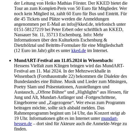
der Leitung von Heiko Mathias Förster. Der KKED bietet die
Tour an zum Komplett-Preis von 50 Euro für Mitglieder. Wer
noch kein Mitglied ist, zahlt 60 Euro für Bus und Eintritt. Für
die 45 Tickets und Plätze werden die Anmeldungen
angenommen per E-Mail an info@kked.de, telefonisch unter
0151-58127219 bei Peter Erbert oder schriftlich an KKED,
Nassauer Str. 11, 35713 Eschenburg. Info: Mehr
Informationen über den Kulturkreis Eschenburg &
Dietzhölztal und Beitritts-Formulare für eine Mitgliedschaft
(12 Euro im Jahr) gibt es unter
kked.de
im Internet.
MundART-Festival am 11.05.2024 in Wissenbach:
Hessens Vielfalt zum Klingen bringen wird das MundART-
Festival am 11. Mai 2024. In der Mehrzweckhalle in
Wissenbach (Forsthausstraße 22) bekommen die Dialekte des
Bundeslandes eine Bühne. Musik und Lieder zum Mitsingen,
Poetry Slam und Präsentationen, Ausstellungen und
Austausch, „Offene Bühne“ und „Highlights“ aus Hessen, für
Jung und Alt, Mundart-Anfänger und -Fortgeschrittene,
Eingeborene und „Zugezogene“. Wer etwas zum Programm
beitragen möchte, sollte sich alsbald melden. Das
Rahmenprogramm beginnt um 14 Uhr, das Konzert steigt ab
19 Uhr. Informationen gibt es im Internet unter
mundart-
hessen.de
– dort sind für Akteure auch die Anmelde-Wege zu
finden.