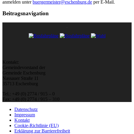
anmelden unter
buergermeister@eschenburg.de
per E-Mail.
Beitragsnavigation
Kontakt:
Gemeindevorstand der
Gemeinde Eschenburg
Nassauer Straße 11
35713 Eschenburg
Tel.: +49 (0) 2774 / 915 – 0
Fax: +49 (0) 2774 / 915 – 310
Datenschutz
Impressum
Kontakt
Cookie-Richtlinie (EU)
Erklärung zur Barrierefreiheit