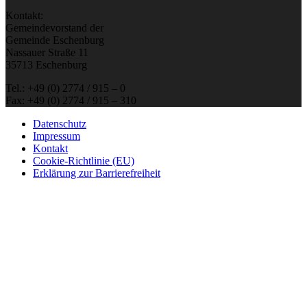
Kontakt:
Gemeindevorstand der
Gemeinde Eschenburg
Nassauer Straße 11
35713 Eschenburg
Tel.: +49 (0) 2774 / 915 – 0
Fax: +49 (0) 2774 / 915 – 310
Datenschutz
Impressum
Kontakt
Cookie-Richtlinie (EU)
Erklärung zur Barrierefreiheit