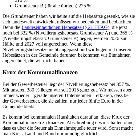
210 %
Grundsteuer B (für alle übrigen) 275 %
Die Grundsteuer haben wir heute auf die Hebesätze gesenkt, wie sie
sich landesweit entwickeln, müssen wir bedenken und beobachten.
Denn die
Landeseinheitlichen Hebesätze (§ 21 HFAG)
, die jetzt
noch bei 332 % (Nivellierungshebesatz Grundsteuer A) und 365 %
(Nivellierungshebesatz Grundsteuer B) liegen, werden 2026 zur
Hälfte und 2027 voll angerechnet. Wenn diese
Nivellierungshebesätze nicht angepasst und wir liegen mit unseren
Hebesätzen in der Gemeinde darunter, bekommen wir Einnahmen
angerechnet, die wir nicht haben.
Krux der Kommunalfinanzen
Bei der Gewerbesteuer liegt der Nivellierungshebesatz bei 357 %.
Mit unseren 380 % liegen wir seit 2015 ganz gut. Wir müssen aber
immer wieder – gerade unseren Unternehmen – erklären, dass bei
der Gewerbesteuer, die sie zahlen, nur jeder fünfte Euro in der
Gemeinde bleibt.
Es kommt bei kommunalen Haushalten darauf an, diese Krux der
Kommunalfinanzen zu knacken: Abschreibung erwirtschaften ohne,
dass es über die Steuer als Einnahmequelle teuer wird. Sonst macht
man Kreis, Land und Bund nur unnötig glücklich.