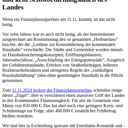
Landes
Wenn ein Finanzplanungserlass am 11.11. kommt, ist das nicht
lustig.
Vor zehn Jahren war es auch nicht lustig, als der Innenminister
ausgerechnet am Rosenmontag den so genannten „Herbsterlass“
brachte, der die „Leitlinie zur Konsolidierung der kommunalen
Haushalte“ verschärfte: Die Städte und Gemeinden wurden damals
zu Haushaltssicherungskonzepten, Eröffnungsbilanzen,
Jahresabschlüsse, „Ausschöpfung der Ertragspotenziale“, Ausgleich
der Gebührenhaushalte, Erheben von Straßenbeiträgen, höheren
Realsteuerhebesätzen und strengeren Regeln der „vorläufigen
Haushaltsführung“ (also ohne genehmigten Haushalt) in die Pflicht
genommen.
Zum
11.11.2024 lockert der Finanzplanungserlass
scheinbar einige
dieser „Zügel“, aber er verschleiert einen massiven Griff des Landes
in den Kommunalen Finanzausgleich. Für uns als Gemeinde eine
Minus von 850.000 €. Das hat aber auch eine geringere Kreis- und
Schulumlage zur Folge, aber 400.000 € zusätzlicher Fehlbetrag
bleiben trotzdem.
Wir sind hier in Eschenburg sparsam mit Eisenbahn-Romantik und -