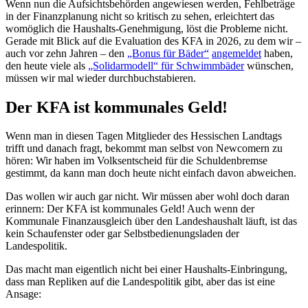
Wenn nun die Aufsichtsbehörden angewiesen werden, Fehlbeträge
in der Finanzplanung nicht so kritisch zu sehen, erleichtert das
womöglich die Haushalts-Genehmigung, löst die Probleme nicht.
Gerade mit Blick auf die Evaluation des KFA in 2026, zu dem wir –
auch vor zehn Jahren – den
„Bonus für Bäder“
angemeldet
haben,
den heute viele als
„Solidarmodell“ für Schwimmbäder
wünschen,
müssen wir mal wieder durchbuchstabieren.
Der KFA ist kommunales Geld!
Wenn man in diesen Tagen Mitglieder des Hessischen Landtags
trifft und danach fragt, bekommt man selbst von Newcomern zu
hören: Wir haben im Volksentscheid für die Schuldenbremse
gestimmt, da kann man doch heute nicht einfach davon abweichen.
Das wollen wir auch gar nicht. Wir müssen aber wohl doch daran
erinnern: Der KFA ist kommunales Geld! Auch wenn der
Kommunale Finanzausgleich über den Landeshaushalt läuft, ist das
kein Schaufenster oder gar Selbstbedienungsladen der
Landespolitik.
Das macht man eigentlich nicht bei einer Haushalts-Einbringung,
dass man Repliken auf die Landespolitik gibt, aber das ist eine
Ansage: