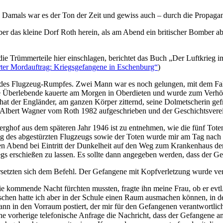
. Damals war es der Ton der Zeit und gewiss auch – durch die Propagan
er das kleine Dorf Roth herein, als am Abend ein britischer Bomber 
e Trümmerteile hier einschlagen, berichtet das Buch „Der Luftkrieg im
ter Mordauftrag: Kriegsgefangene in Eschenburg“
)
 des Flugzeug-Rumpfes. Zwei Mann war es noch gelungen, mit dem Fa
te Überlebende kauerte am Morgen in Oberdieten und wurde zum Verhör
 der Engländer, am ganzen Körper zitternd, seine Dolmetscherin gefrag
s Albert Wagner vom Roth 1982 aufgeschrieben und der Geschichtsverei
ghof aus dem späteren Jahr 1946 ist zu entnehmen, wie die fünf Toten
 des abgestürzten Flugzeugs sowie der Toten wurde mir am Tag nach d
en Abend bei Eintritt der Dunkelheit auf den Weg zum Krankenhaus der 
s erschießen zu lassen. Es sollte dann angegeben werden, dass der Ge
etzten sich dem Befehl. Der Gefangene mit Kopfverletzung wurde ver
 die kommende Nacht fürchten mussten, fragte ihn meine Frau, ob er e
ischen hatte ich aber in der Schule einen Raum ausmachen können, in
ann in den Vorraum postiert, der mir für den Gefangenen verantwortlic
e vorherige telefonische Anfrage die Nachricht, dass der Gefangene a