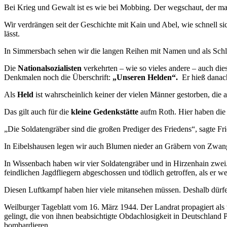
Bei Krieg und Gewalt ist es wie bei Mobbing. Der wegschaut, der ma
Wir verdrängen seit der Geschichte mit Kain und Abel, wie schnell si
lässt.
In Simmersbach sehen wir die langen Reihen mit Namen und als Schl
Die
Nationalsozialisten
verkehrten – wie so vieles andere – auch di
Denkmalen noch die Überschrift:
„Unseren Helden“.
Er hieß dana
Als
Held
ist wahrscheinlich keiner der vielen Männer gestorben, die 
Das gilt auch für die
kleine Gedenkstätte
aufm Roth. Hier haben die 
„Die Soldatengräber sind die großen Prediger des Friedens“, sagte Fr
In Eibelshausen legen wir auch Blumen nieder an Gräbern von Zwangsa
In Wissenbach haben wir vier Soldatengräber und in Hirzenhain zwei. 
feindlichen Jagdfliegern abgeschossen und tödlich getroffen, als er w
Diesen Luftkampf haben hier viele mitansehen müssen. Deshalb dürfen
Weilburger Tageblatt vom 16. März 1944. Der Landrat propagiert als
gelingt, die von ihnen beabsichtigte Obdachlosigkeit in Deutschland P
bombardieren…