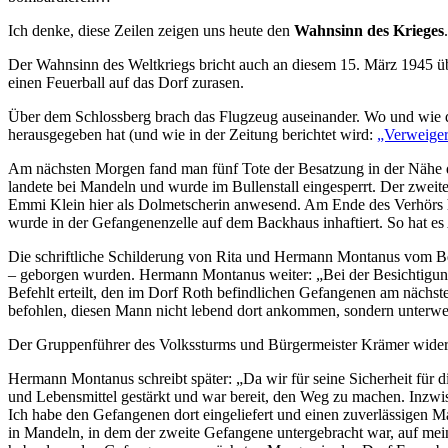
Ich denke, diese Zeilen zeigen uns heute den
Wahnsinn des Krieges
Der Wahnsinn des Weltkriegs bricht auch an diesem 15. März 1945 üb
einen Feuerball auf das Dorf zurasen.
Über dem Schlossberg brach das Flugzeug auseinander. Wo und wie di
herausgegeben hat (und wie in der Zeitung berichtet wird:
„Verweiger
Am nächsten Morgen fand man fünf Tote der Besatzung in der Nähe
landete bei Mandeln und wurde im Bullenstall eingesperrt. Der zwei
Emmi Klein hier als Dolmetscherin anwesend. Am Ende des Verhörs hat
wurde in der Gefangenenzelle auf dem Backhaus inhaftiert. So hat e
Die schriftliche Schilderung von Rita und Hermann Montanus vom Ber
– geborgen wurden. Hermann Montanus weiter: „Bei der Besichtigung
Befehlt erteilt, den im Dorf Roth befindlichen Gefangenen am nächst
befohlen, diesen Mann nicht lebend dort ankommen, sondern unterweg
Der Gruppenführer des Volkssturms und Bürgermeister Krämer widers
Hermann Montanus schreibt später: „Da wir für seine Sicherheit für
und Lebensmittel gestärkt und war bereit, den Weg zu machen. Inzw
Ich habe den Gefangenen dort eingeliefert und einen zuverlässigen M
in Mandeln, in dem der zweite Gefangene untergebracht war, auf mein