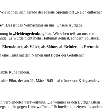
 Wie schnell sich gerade der soziale Sprengstoff „Neid“ entfachen
be“.
Das ist das Vermächtnis an uns. Unsere Aufgabe.
nnung in
„Heldengedenktag“
an. Wir sehen teils an unseren
nda. Es wurde nicht mehr Halbmast gehisst, sondern vollstock.
ls
Ehemänner
, als
Väter
, als
Söhne
, als
Brüder
, als
Freunde
.
och eine Tafel mit den Namen und
Fotos
der Gefallenen.
letzte Ruhe fanden.
 alter Pilot, der am 21. März 1945 – also kurz vor Kriegsende von
n verblendeter Verzweiflung. „Je weniger es den Luftgangstern
riegsmitteln gegen Unbewaffnete.“ Schneller tapezieren als andere