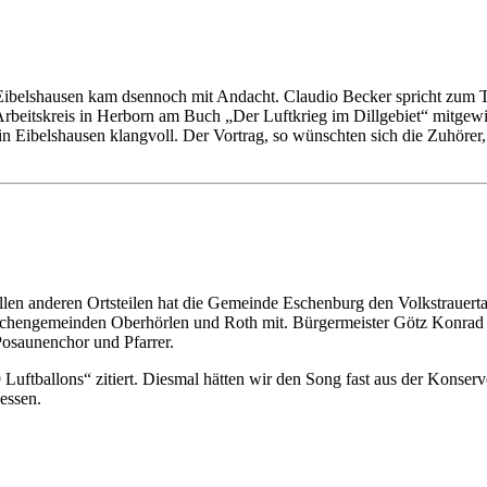
in Eibelshausen kam dsennoch mit Andacht. Claudio Becker spricht zu
rbeitskreis in Herborn am Buch „Der Luftkrieg im Dillgebiet“ mitgewi
Eibelshausen klangvoll. Der Vortrag, so wünschten sich die Zuhörer, 
allen anderen Ortsteilen hat die Gemeinde Eschenburg den Volkstrauer
rchengemeinden Oberhörlen und Roth mit. Bürgermeister Götz Konrad 
 Posaunenchor und Pfarrer.
uftballons“ zitiert. Diesmal hätten wir den Song fast aus der Konser
gessen.