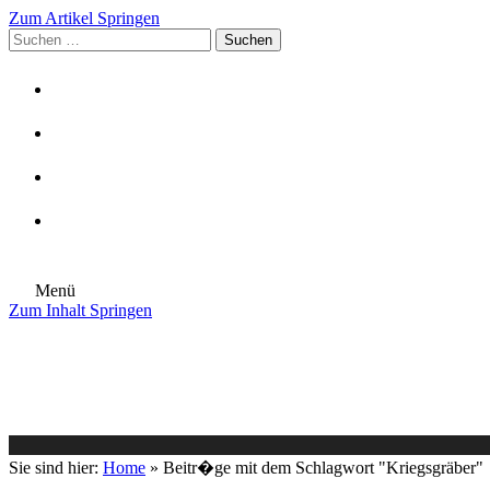
Zum Artikel Springen
Suchen
nach:
Menü
Zum Inhalt Springen
Die Gemeinde
Aktuelles
Im Rathaus
Leben in Eschenburg
Aus dem Rathaus
Bürgerinformationen
Sie sind hier:
Home
»
Beitr�ge mit dem Schlagwort "Kriegsgräber"