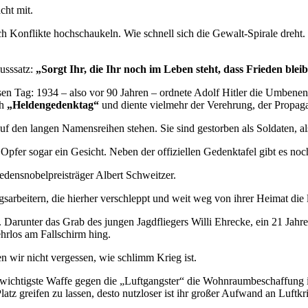
cht mit.
ch Konflikte hochschaukeln. Wie schnell sich die Gewalt-Spirale dreht.
usssatz:
„Sorgt Ihr, die Ihr noch im Leben steht, dass Frieden blei
esen Tag: 1934 – also vor 90 Jahren – ordnete Adolf Hitler die Umbene
ch
„Heldengedenktag“
und diente vielmehr der Verehrung, der Propaga
auf den langen Namensreihen stehen. Sie sind gestorben als Soldaten, a
Opfer sogar ein Gesicht. Neben der offiziellen Gedenktafel gibt es n
iedensnobelpreisträger Albert Schweitzer.
rbeitern, die hierher verschleppt und weit weg von ihrer Heimat die 
Darunter das Grab des jungen Jagdfliegers Willi Ehrecke, ein 21 Jahre
ehrlos am Fallschirm hing.
 wir nicht vergessen, wie schlimm Krieg ist.
 wichtigste Waffe gegen die „Luftgangster“ die Wohnraumbeschaffung i
latz greifen zu lassen, desto nutzloser ist ihr großer Aufwand an Luftk