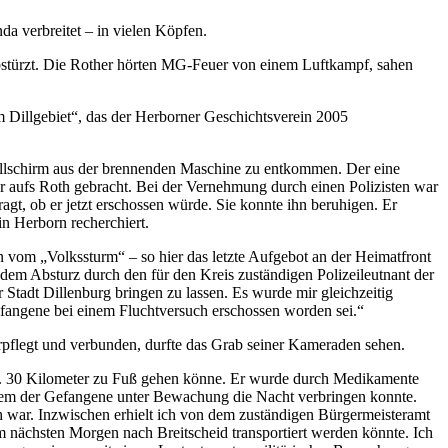
da verbreitet – in vielen Köpfen.
abstürzt. Die Rother hörten MG-Feuer von einem Luftkampf, sahen
 Dillgebiet“, das der Herborner Geschichtsverein 2005
llschirm aus der brennenden Maschine zu entkommen. Der eine
 aufs Roth gebracht. Bei der Vernehmung durch einen Polizisten war
t, ob er jetzt erschossen würde. Sie konnte ihn beruhigen. Er
n Herborn recherchiert.
 vom „Volkssturm“ – so hier das letzte Aufgebot an der Heimatfront
em Absturz durch den für den Kreis zuständigen Polizeileutnant der
Stadt Dillenburg bringen zu lassen. Es wurde mir gleichzeitig
fangene bei einem Fluchtversuch erschossen worden sei.“
pflegt und verbunden, durfte das Grab seiner Kameraden sehen.
vtl. 30 Kilometer zu Fuß gehen könne. Er wurde durch Medikamente
 dem der Gefangene unter Bewachung die Nacht verbringen konnte.
h war. Inzwischen erhielt ich von dem zuständigen Bürgermeisteramt
m nächsten Morgen nach Breitscheid transportiert werden könnte. Ich