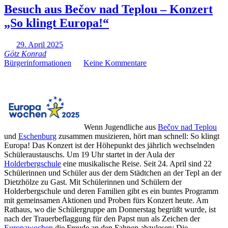
Besuch aus Bečov nad Teplou – Konzert
„So klingt Europa!“
29. April 2025
Götz Konrad
Bürgerinformationen
Keine Kommentare
Wenn Jugendliche aus
Bečov nad Teplou
und
Eschenburg
zusammen musizieren, hört man schnell: So klingt
Europa! Das Konzert ist der Höhepunkt des jährlich wechselnden
Schüleraustauschs. Um 19 Uhr startet in der Aula der
Holderbergschule
eine musikalische Reise. Seit 24. April sind 22
Schülerinnen und Schüler aus der dem Städtchen an der Tepl an der
Dietzhölze zu Gast. Mit Schülerinnen und Schülern der
Holderbergschule und deren Familien gibt es ein buntes Programm
mit gemeinsamen Aktionen und Proben fürs Konzert heute. Am
Rathaus, wo die Schülergruppe am Donnerstag begrüßt wurde, ist
nach der Trauerbeflaggung für den Papst nun als Zeichen der
Europawochen
die Freude an
den Fahnen abzulesen: Die