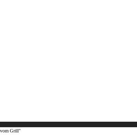
Politik
Leben & Wohnen
Freizeit & Touri
Gremien & Wahlen
Bauen und Familie
Aktives Eschenburg
 vom Grill"