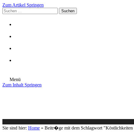
Zum Artikel Springen
Suchen
nach:
Menü
Zum Inhalt Springen
Die Gemeinde
Aktuelles
Im Rathaus
Leben in Eschenburg
Aus dem Rathaus
Bürgerinformationen
Sie sind hier:
Home
»
Beitr�ge mit dem Schlagwort "Köstlichkeiten