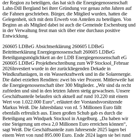
der Region zu beteiligen, das hat sich die Energiegenossenschaft
Lahn-Dill Bergland bei ihrer Gründung vor genau zehn Jahren auf
die Fahnen geschrieben. Bürger, die Mitglied wurden, hatten die
Gelegenheit, sich mit dem Erwerb von Anteilen zu beteiligen. Von
Beginn an als Mitglied dabei ist auch die Gemeinde Eschenburg und
in der Verwaltung freut man sich über eine durchaus positive
Entwicklung.
260605 LDBeG Absichtserklärung 260605 LDBeG
Beitrittserklärung Energiegenossenschaft 260605 LDBeG
Beteiligungsmöglichkeit an der LDB Energiegenossenschaft eG
260605 LDBeG Projektbeschreibung zum WP Stocksol_Februar
2026Investiert wurde in der zurückliegenden Dekade in
Windkraftanlagen, in ein Wasserkraftwerk und in die Solarenergie.
Die dabei erzielten Renditen: zwei bis vier Prozent. Mittlerweile hat
die Energiegenossenschaft über 300 Mitglieder. „Wir sind da recht
zufrieden und sind in den letzten Jahren stetig gewachsen. Unsere
Geschäftsanteile belaufen sich aktuell auf rund 10.220 mit einem
Wert von 1.022.000 Euro“, erläutert der Vorstandsvorsitzende
Markus Weiß. Die Jahresbilanz von rd. 5 Millionen Euro fällt
ebenfalls erfreulich aus. Einen großen Schub gab es durch die
Beteiligung am Windpark Stocksol in Angelburg. „Da haben wir
eine Steigerung um etwa 2,0 Millionen Euro erreichen können“,
sagt Weiß. Die Geschäftsanteile zum Jahresende 2025 lagen bei
einem Wert von rund 895.000 Euro. Ende 2024 lagen sie bei rund