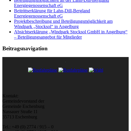
Beteiligungsmöglichkeit an der Lahn-Dill-Bergland
Energiegenossenschaft eG
Beitrittserklärung für Lahn-Dill-Bergland
Energiegenossenschaft eG
Projektbeschreibung und Beteiligungsmöglichkeit am
Windpark „Stocksol“ in Angelburg
Absichtserklärung „Windpark Stocksol GmbH in Angelburg“
– Beteiligungsangebot für Mitglieder
Beitragsnavigation
Kontakt:
Gemeindevorstand der
Gemeinde Eschenburg
Nassauer Straße 11
35713 Eschenburg
Tel.: +49 (0) 2774 / 915 – 0