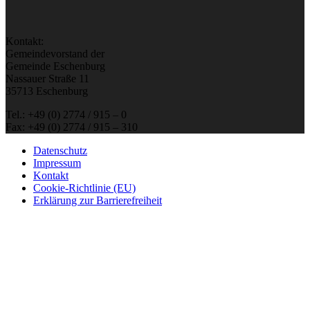
Kontakt:
Gemeindevorstand der
Gemeinde Eschenburg
Nassauer Straße 11
35713 Eschenburg
Tel.: +49 (0) 2774 / 915 – 0
Fax: +49 (0) 2774 / 915 – 310
Datenschutz
Impressum
Kontakt
Cookie-Richtlinie (EU)
Erklärung zur Barrierefreiheit