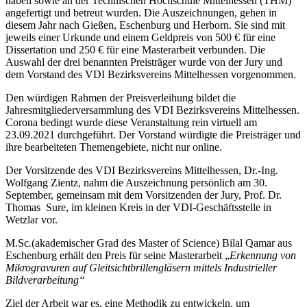
haben sowie an der Technischen Hochschule Mittelhessen (THM)
angefertigt und betreut wurden. Die Auszeichnungen, gehen in
diesem Jahr nach Gießen, Eschenburg und Herborn. Sie sind mit
jeweils einer Urkunde und einem Geldpreis von 500 € für eine
Dissertation und 250 € für eine Masterarbeit verbunden. Die
Auswahl der drei benannten Preisträger wurde von der Jury und
dem Vorstand des VDI Bezirksvereins Mittelhessen vorgenommen.
Den würdigen Rahmen der Preisverleihung bildet die
Jahresmitgliederversammlung des VDI Bezirksvereins Mittelhessen.
Corona bedingt wurde diese Veranstaltung rein virtuell am
23.09.2021 durchgeführt. Der Vorstand würdigte die Preisträger und
ihre bearbeiteten Themengebiete, nicht nur online.
Der Vorsitzende des VDI Bezirksvereins Mittelhessen, Dr.-Ing.
Wolfgang Zientz, nahm die Auszeichnung persönlich am 30.
September, gemeinsam mit dem Vorsitzenden der Jury, Prof. Dr.
Thomas Sure, im kleinen Kreis in der VDI-Geschäftsstelle in
Wetzlar vor.
M.Sc
.
(akademischer Grad des Master of Science) Bilal Qamar aus
Eschenburg erhält den Preis für seine Masterarbeit „
Erkennung von
Mikrogravuren auf Gleitsichtbrillengläsern mittels Industrieller
Bildverarbeitung“
Ziel der Arbeit war es, eine Methodik zu entwickeln, um