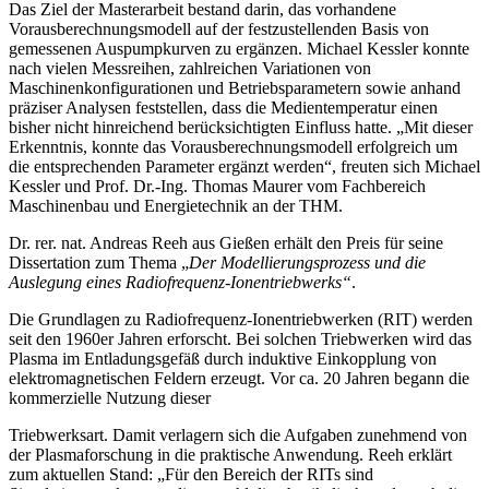
Das Ziel der Masterarbeit bestand darin, das vorhandene
Vorausberechnungsmodell auf der festzustellenden Basis von
gemessenen Auspumpkurven zu ergänzen. Michael Kessler konnte
nach vielen Messreihen, zahlreichen Variationen von
Maschinenkonfigurationen und Betriebsparametern sowie anhand
präziser Analysen feststellen, dass die Medientemperatur einen
bisher nicht hinreichend berücksichtigten Einfluss hatte. „Mit dieser
Erkenntnis, konnte das Vorausberechnungsmodell erfolgreich um
die entsprechenden Parameter ergänzt werden“, freuten sich Michael
Kessler und Prof. Dr.-Ing. Thomas Maurer vom Fachbereich
Maschinenbau und Energietechnik an der THM.
Dr. rer. nat. Andreas Reeh aus Gießen erhält den Preis für seine
Dissertation zum Thema „
Der Modellierungsprozess und die
Auslegung eines Radiofrequenz-Ionentriebwerks“
.
Die Grundlagen zu Radiofrequenz-Ionentriebwerken (RIT) werden
seit den 1960er Jahren erforscht. Bei solchen Triebwerken wird das
Plasma im Entladungsgefäß durch induktive Einkopplung von
elektromagnetischen Feldern erzeugt. Vor ca. 20 Jahren begann die
kommerzielle Nutzung dieser
Triebwerksart. Damit verlagern sich die Aufgaben zunehmend von
der Plasmaforschung in die praktische Anwendung. Reeh erklärt
zum aktuellen Stand: „Für den Bereich der RITs sind