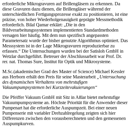
erforderliche Mikrogravuren auf Brillengläsern zu erkennen. Da
diese Gravuren dazu dienen, die Brillengläser während der
unterschiedlichen Fertigungsprozesse exakt zu positionieren, ist eine
präzise, von hoher Wiederholgenauigkeit geprägte Messmethodik
erforderlich. Bilal Qamar erklärt: „Die in den
Bildverarbeitungssystemen implementierten Standardmethoden
versagen hier häufig. Mit dem nun spezifisch angepassten
Parametersatz wurde der bisher genutzte Algorithmus optimiert. Das
Messsystem ist in der Lage Mikrogravuren reproduzierbar zu
erfassen.“ Die Untersuchungen wurden bei der Satisloh GmbH in
Wetzlar durchgeführt. Betreuer der Abschlussarbeit war Prof. Dr.
rer. nat. Thomas Sure, Institut für Optik und Mikrosysteme.
M.Sc.(akademischer Grad des Master of Science) Michael Kessler
aus Herborn erhält den Preis für seine Masterarbeit
„Untersuchung
des dynamischen Verhaltens von mehrstufigen
Vakuumpumpsystemen bei Kurzzeitevakuierungen“
Die Pfeiffer Vakuum GmbH mit Sitz in Aßlar bietet mehrstufige
Vakuumpumpsysteme an. Höchste Priorität für die Anwender dieser
Pumpenart hat die erforderliche Auspumpzeit. Bei einer neuen
Pumpenserie mit variabler Drehzahlregelung zeigten sich hier
Differenzen zwischen den vorausberechneten und den gemessenen
Auspumpkurven.