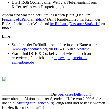
DGH Roth (Achenbacher Weg 2 a, Nebeneingang zum
Keller, rechts vom Haupteingang)
Zudem sind während der Öffnungszeiten je ein „Defi“ im
F
reizeitbad „Panoramablick“
(Am Honigbaum 28, im Raum der
Badeaufsicht an der Wand und
im Rathaus (Nassauer Straße 11)
zu
finden.
Links:
Standorte der Defibrillatoren online in einer Karte unter
www.openaedmap.org
für
PC
–
iOS
und
Android
.
Wann sind DGH & Co. belegt und wie kann ich online
reservieren, finde ich unter
https://dgh.gemeinde-
eschenburg.de
Die
Sparkasse Dillenburg
unterstützt die Aktion mit einer Spende in Höhe von 2.000 €, die
über die
„Stiftung für Eschenburg“
eingezahlt und bestätigt worden
ist. Herzlichen Dank dafür!