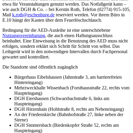
etwa für Veranstaltungen genutzt werden. Das Notfallgerät kann –
wie auch DGH & Co. – bei Kerstin Roth, Telefon (02774) 915-105,
Mail
k.roth@eschenburg.de
reserviert werden. Vor ihrem Büro in
E.10 hängt der Kasten über dem Feuerlöschschlauch.
Bedingung für die AED-Ausleihe ist eine unterschriebene
Nutzungsvereinbarung
, die auch einen Haftungsausschluss
beinhaltet. Eine Einweisung in die Benutzung des AED muss nicht
erfolgen, sondern erklärt sich Schritt für Schritt von selbst. Das
Leihgerät wird in den notwendigen Intervallen durch Fachpersonal
gewartet und kontrolliert.
Die Standorte sind öffentlich zugänglich
Bürgerhaus Eibelshausen (Jahnstraße 3, am barrierefreien
Hintereingang)
Mehrzweckhalle Wissenbach (Forsthausstraße 22, rechts vom
Haupteingang)
DGH Eiershausen (Schwarzbachstraße 6, links am
Haupteingang)
DGH Hirzenhain (Hohlstraße 8, rechts am Nebeneingang)
An der Friedenskirche (Bahnhofstraße 27, linke neben der
Sirene)
DGH Simmersbach (Biedenkopfer Straße 52, rechts am
Haupteingang)