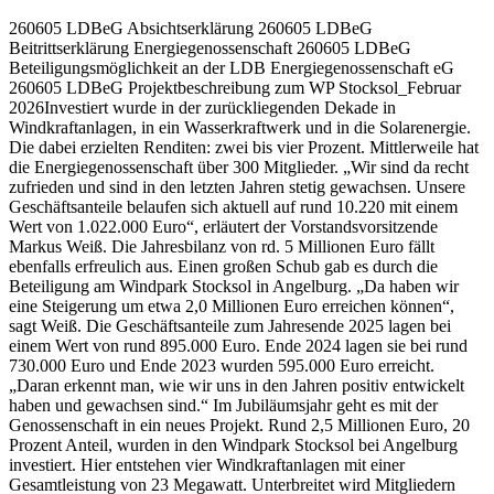
260605 LDBeG Absichtserklärung 260605 LDBeG
Beitrittserklärung Energiegenossenschaft 260605 LDBeG
Beteiligungsmöglichkeit an der LDB Energiegenossenschaft eG
260605 LDBeG Projektbeschreibung zum WP Stocksol_Februar
2026Investiert wurde in der zurückliegenden Dekade in
Windkraftanlagen, in ein Wasserkraftwerk und in die Solarenergie.
Die dabei erzielten Renditen: zwei bis vier Prozent. Mittlerweile hat
die Energiegenossenschaft über 300 Mitglieder. „Wir sind da recht
zufrieden und sind in den letzten Jahren stetig gewachsen. Unsere
Geschäftsanteile belaufen sich aktuell auf rund 10.220 mit einem
Wert von 1.022.000 Euro“, erläutert der Vorstandsvorsitzende
Markus Weiß. Die Jahresbilanz von rd. 5 Millionen Euro fällt
ebenfalls erfreulich aus. Einen großen Schub gab es durch die
Beteiligung am Windpark Stocksol in Angelburg. „Da haben wir
eine Steigerung um etwa 2,0 Millionen Euro erreichen können“,
sagt Weiß. Die Geschäftsanteile zum Jahresende 2025 lagen bei
einem Wert von rund 895.000 Euro. Ende 2024 lagen sie bei rund
730.000 Euro und Ende 2023 wurden 595.000 Euro erreicht.
„Daran erkennt man, wie wir uns in den Jahren positiv entwickelt
haben und gewachsen sind.“ Im Jubiläumsjahr geht es mit der
Genossenschaft in ein neues Projekt. Rund 2,5 Millionen Euro, 20
Prozent Anteil, wurden in den Windpark Stocksol bei Angelburg
investiert. Hier entstehen vier Windkraftanlagen mit einer
Gesamtleistung von 23 Megawatt. Unterbreitet wird Mitgliedern