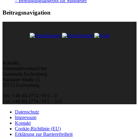
– Beteiligungsangebot für Mitglieder
Beitragsnavigation
Kontakt:
Gemeindevorstand der
Gemeinde Eschenburg
Nassauer Straße 11
35713 Eschenburg
Tel.: +49 (0) 2774 / 915 – 0
Fax: +49 (0) 2774 / 915 – 310
Datenschutz
Impressum
Kontakt
Cookie-Richtlinie (EU)
Erklärung zur Barrierefreiheit