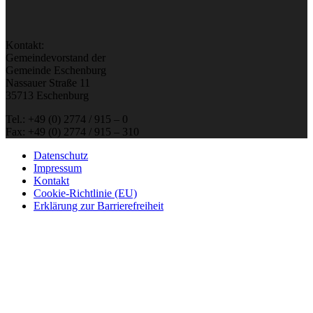
Kontakt:
Gemeindevorstand der
Gemeinde Eschenburg
Nassauer Straße 11
35713 Eschenburg
Tel.: +49 (0) 2774 / 915 – 0
Fax: +49 (0) 2774 / 915 – 310
Datenschutz
Impressum
Kontakt
Cookie-Richtlinie (EU)
Erklärung zur Barrierefreiheit