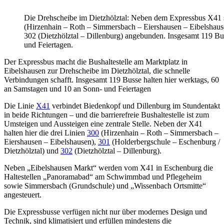
Die Drehscheibe im Dietzhölztal: Neben dem Expressbus X41 s
(Hirzenhain – Roth – Simmersbach – Eiershausen – Eibelshause
302 (Dietzhölztal – Dillenburg) angebunden. Insgesamt 119 Bu
und Feiertagen.
Der Expressbus macht die Bushaltestelle am Marktplatz in
Eibelshausen zur Drehscheibe im Dietzhölztal, die schnelle
Verbindungen schafft. Insgesamt 119 Busse halten hier werktags, 60
an Samstagen und 10 an Sonn- und Feiertagen
Die Linie
X41
verbindet Biedenkopf und Dillenburg im Stundentakt
in beide Richtungen – und die barrierefreie Bushaltestelle ist zum
Umsteigen und Aussteigen eine zentrale Stelle. Neben der X41
halten hier die drei Linien
300
(Hirzenhain – Roth – Simmersbach –
Eiershausen – Eibelshausen),
301
(Holderbergschule – Eschenburg /
Dietzhölztal) und
302
(Dietzhölztal – Dillenburg).
Neben „Eibelshausen Markt“ werden vom X41 in Eschenburg die
Haltestellen „Panoramabad“ am Schwimmbad und Pflegeheim
sowie Simmersbach (Grundschule) und „Wissenbach Ortsmitte“
angesteuert.
Die Expressbusse verfügen nicht nur über modernes Design und
Technik, sind klimatisiert und erfüllen mindestens die