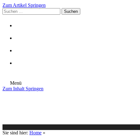
Zum Artikel Springen
Suchen
nach:
Menü
Zum Inhalt Springen
Die Gemeinde
Aktuelles
Im Rathaus
Leben in Eschenburg
Aus dem Rathaus
Bürgerinformationen
Sie sind hier:
Home
»