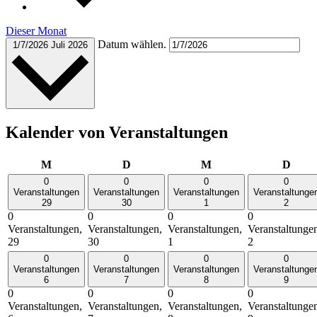
Dieser Monat
Datum wählen.
1/7/2026
Juli 2026
Kalender von Veranstaltungen
Montag
Dienstag
Mittwoch
Donn
M
D
M
D
0
0
0
0
Veranstaltungen
Veranstaltungen
Veranstaltungen
Veranstaltunge
29
30
1
2
0
0
0
0
Veranstaltungen,
Veranstaltungen,
Veranstaltungen,
Veranstaltunge
29
30
1
2
0
0
0
0
Veranstaltungen
Veranstaltungen
Veranstaltungen
Veranstaltunge
6
7
8
9
0
0
0
0
Veranstaltungen,
Veranstaltungen,
Veranstaltungen,
Veranstaltunge