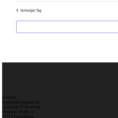
Vorheriger Tag
Kontakt:
Gemeindevorstand der
Gemeinde Eschenburg
Nassauer Straße 11
35713 Eschenburg