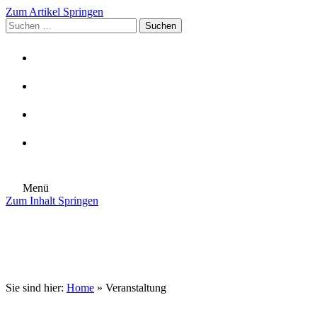
Zum Artikel Springen
Suchen
nach:
Menü
Zum Inhalt Springen
Die Gemeinde
Aktuelles
Im Rathaus
Leben in Eschenburg
Aus dem Rathaus
Bürgerinformationen
Sie sind hier:
Home
»
Veranstaltung