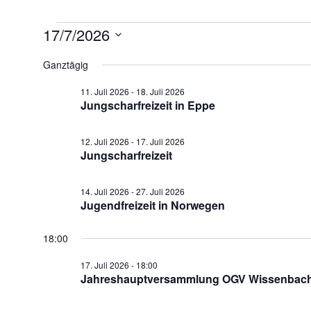
Veranstaltungen
17/7/2026
für
Datum
wählen.
Ganztägig
17.
Juli
11. Juli 2026
-
18. Juli 2026
2026
Jungscharfreizeit in Eppe
12. Juli 2026
-
17. Juli 2026
Jungscharfreizeit
14. Juli 2026
-
27. Juli 2026
Jugendfreizeit in Norwegen
18:00
17. Juli 2026 - 18:00
Jahreshauptversammlung OGV Wissenbac