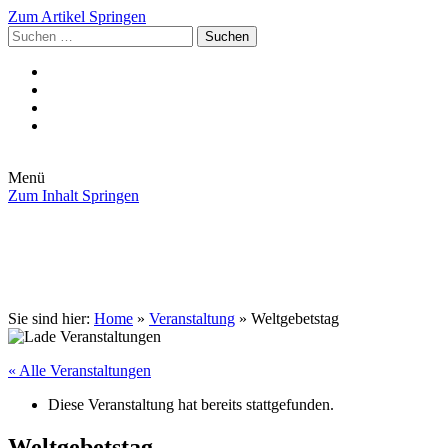
Zum Artikel Springen
Suchen
nach:
Menü
Zum Inhalt Springen
Die Gemeinde
Aktuelles
Im Rathaus
Leben in Eschenburg
Aus dem Rathaus
Bürgerinformationen
Sie sind hier:
Home
»
Veranstaltung
»
Weltgebetstag
« Alle Veranstaltungen
Diese Veranstaltung hat bereits stattgefunden.
Weltgebetstag