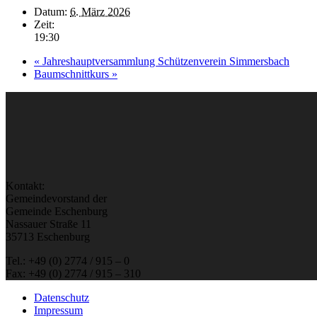
Datum:
6. März 2026
Zeit:
19:30
«
Jahreshauptversammlung Schützenverein Simmersbach
Baumschnittkurs
»
Kontakt:
Gemeindevorstand der
Gemeinde Eschenburg
Nassauer Straße 11
35713 Eschenburg
Tel.: +49 (0) 2774 / 915 – 0
Fax: +49 (0) 2774 / 915 – 310
Datenschutz
Impressum