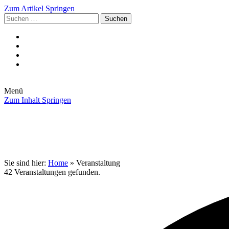
Zum Artikel Springen
Suchen
nach:
Menü
Zum Inhalt Springen
Die Gemeinde
Aktuelles
Im Rathaus
Leben in Eschenburg
Aus dem Rathaus
Bürgerinformationen
Sie sind hier:
Home
»
Veranstaltung
42 Veranstaltungen gefunden.