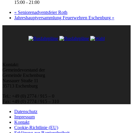
15:00 - 21:00
«
Seniorenadventsfeier Roth
Jahreshauptversammlung Feuerwehren Eschenburg
»
Kontakt:
Gemeindevorstand der
Gemeinde Eschenburg
Nassauer Straße 11
35713 Eschenburg
Tel.: +49 (0) 2774 / 915 – 0
Fax: +49 (0) 2774 / 915 – 310
Datenschutz
Impressum
Kontakt
Cookie-Richtlinie (EU)
Erklärung zur Barrierefreiheit