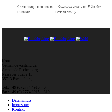
Osterspaziergang mit Frühstück +
Osterfrühgottesdienst mit
Frühstück
Gottesdienst
Kontakt:
Gemeindevorstand der
Gemeinde Eschenburg
Nassauer Straße 11
35713 Eschenburg
Tel.: +49 (0) 2774 / 915 – 0
Fax: +49 (0) 2774 / 915 – 310
Datenschutz
Impressum
Kontakt